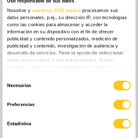
Uso responsable de sus datos
importaciones de aliados estratégicos como
Nosotros y
nuestros 1022 socios
procesamos sus
Rusia, país que afronta su propia escasez
datos personales, p.ej., su dirección IP, con tecnologías
interna tras haber prohibido las
como las cookies para almacenar y acceder la
exportaciones de gasolina desde principios
información en su dispositivo con el fin de ofrecer
publicidad y contenido personalizados, medición de
de abril, coincidiendo con el inicio del bloqueo
publicidad y contenido, investigación de audiencia y
estadounidense.
desarrollo de servicios. Tiene la opción de seleccionar
quién usa sus datos y con qué propósitos. Puede
cambiar o retirar su consentimiento en cualquier
momento desde la Declaración de cookies o clicando en
Selección
el Menú de consentimiento.
Necesarias
de
consentimiento
Si lo permite, también quisiéramos:
Recopilar información sobre su ubicación
Preferencias
geográfica que puede tener una precisión de varios
metros
Estadística
Identificar su dispositivo analizándolo activamente
para buscar características específicas (huellas