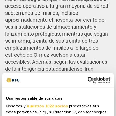
acceso operativo a la gran mayoría de su red
subterránea de misiles, incluido
aproximadamente el noventa por ciento de
sus instalaciones de almacenamiento y
lanzamiento protegidas, mientras que según
se informa, treinta de sus treinta de tres
emplazamientos de misiles a lo largo del
estrecho de Ormuz vuelven a estar
accesibles. Además, según las evaluaciones
de la inteligencia estadounidense, Irán
conserva aproximadamente el setenta por
ciento de su arsenal de misiles y lanzadores
móviles previos a la guerra. Informes de
mayo indican que Irán mantiene el acceso a
Uso responsable de sus datos
los componentes requeridos para la
Nosotros y
nuestros 1022 socios
procesamos sus
producción de Shahed a través de
datos personales, p.ej., su dirección IP, con tecnologías