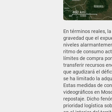
En términos reales, l
gravedad que el expue
niveles alarmantemen
ritmo de consumo actu
límites de compra por
transferir recursos e
que agudizará el défi
se ha limitado la adq
Estas medidas de cont
videográficos en Mos
repostaje. Dicho fenó
prioridad logística s