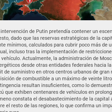
a intervención de Putin pretendía contener un esce
sto, dado que las reservas estratégicas de la capit
te mínimos, calculados para cubrir poco más de un
al, incluso tras la implementación de restriccion
 vehículo. Actualmente, la administración de Mosc
nergéticos desde otras entidades federales hacia la
cit de suministro en otros centros urbanos de gran 
uisición de combustible a un máximo de veinte litr
ingencia resultan insuficientes, como lo demuestr
cú que exhiben centenares de vehículos en prolong
meno constata el desabastecimiento de la capital a
obre el resto de las regiones, lo que confirma un i