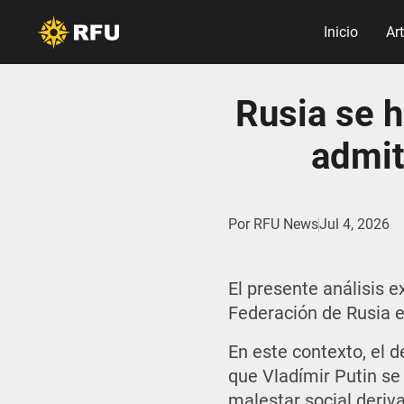
Inicio
Ar
Rusia se 
admit
Por
RFU News
Jul 4, 2026
El presente análisis 
Federación de Rusia e
En este contexto, el 
que Vladímir Putin se 
malestar social deriva