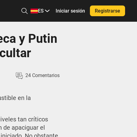
ES
Iniciar sesión
Registrarse
ca y Putin
cultar
24
Comentarios
stible en la
.
veles tan críticos
n de apaciguar el
 iniciado. No obstante,