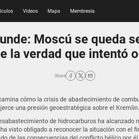
tículos
Videos
Mapa
Membresía
hunde: Moscú se queda se
e la verdad que intentó o
Share
examina cómo la crisis de abastecimiento de combu
jerce una presión geoestratégica sobre el Kremlin
desabastecimiento de hidrocarburos ha alcanzado ni
ha visto obligado a reconocer la situación con el fi
do de las consecuencias del conflicto bélico por él