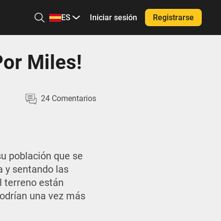
ES
Iniciar sesión
Registrarse
Por Miles!
24
Comentarios
su población que se
a y sentando las
l terreno están
 podrían una vez más