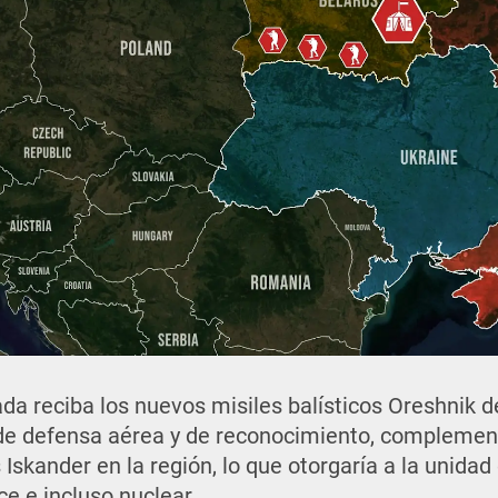
da reciba los nuevos misiles balísticos Oreshnik d
e defensa aérea y de reconocimiento, complement
 Iskander en la región, lo que otorgaría a la unida
ce e incluso nuclear.