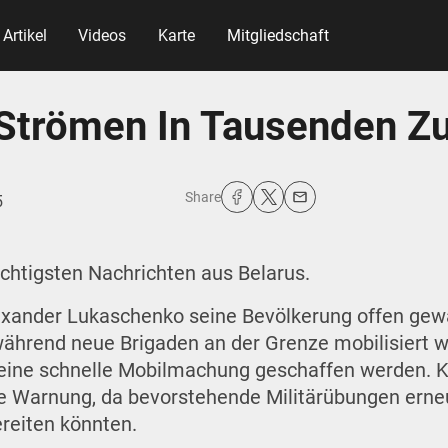
Artikel
Videos
Karte
Mitgliedschaft
Strömen In Tausenden Zu
Share
5
htigsten Nachrichten aus Belarus.
exander Lukaschenko seine Bevölkerung offen gewa
während neue Brigaden an der Grenze mobilisiert 
eine schnelle Mobilmachung geschaffen werden. Ko
e Warnung, da bevorstehende Militärübungen erne
reiten könnten.