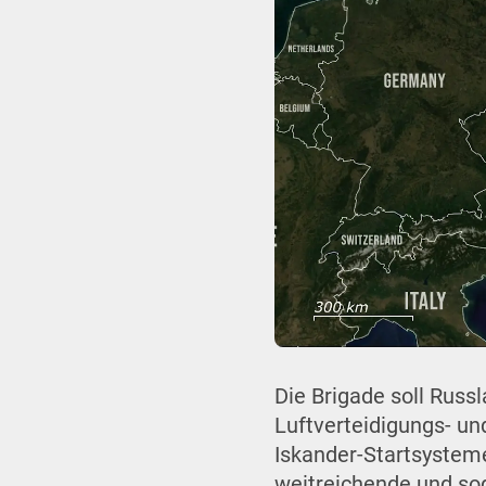
Die Brigade soll Rus
Luftverteidigungs- u
Iskander-Startsysteme
weitreichende und sog