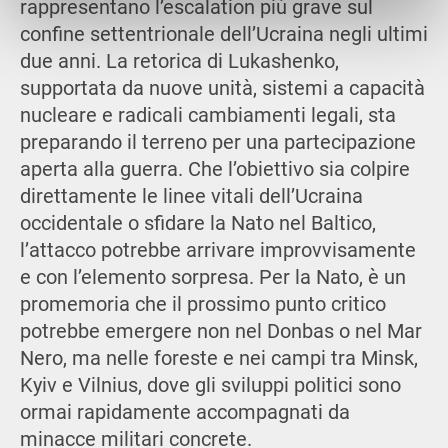
rappresentano l’escalation più grave sul
raccolto dal tuo utilizzo dei loro servizi.
confine settentrionale dell’Ucraina negli ultimi
due anni. La retorica di Lukashenko,
supportata da nuove unità, sistemi a capacità
nucleare e radicali cambiamenti legali, sta
preparando il terreno per una partecipazione
aperta alla guerra. Che l’obiettivo sia colpire
direttamente le linee vitali dell’Ucraina
occidentale o sfidare la Nato nel Baltico,
l’attacco potrebbe arrivare improvvisamente
e con l’elemento sorpresa. Per la Nato, è un
promemoria che il prossimo punto critico
potrebbe emergere non nel Donbas o nel Mar
Nero, ma nelle foreste e nei campi tra Minsk,
Kyiv e Vilnius, dove gli sviluppi politici sono
ormai rapidamente accompagnati da
minacce militari concrete.