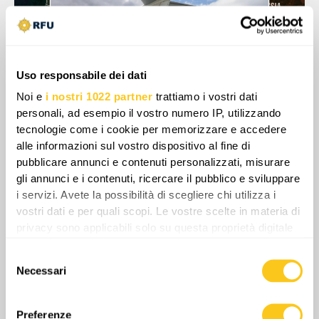
Uso responsabile dei dati
Noi e
i nostri 1022 partner
trattiamo i vostri dati
personali, ad esempio il vostro numero IP, utilizzando
tecnologie come i cookie per memorizzare e accedere
alle informazioni sul vostro dispositivo al fine di
pubblicare annunci e contenuti personalizzati, misurare
L’Occidente comprende la possibilità di questi
gli annunci e i contenuti, ricercare il pubblico e sviluppare
scenari, dato che la Germania ha ridispiegato
i servizi. Avete la possibilità di scegliere chi utilizza i
i caccia Eurofighter in Polonia, posizionandoli
vostri dati e per quali scopi. Le vostre scelte in materia di
a est di Varsavia per rafforzare la missione di
privacy sono applicabili solo su questa proprietà digitale
pattugliamento aereo della Nato. Secondo i
in cui avete effettuato le vostre scelte. È possibile
Selezione
funzionari, la mossa è una risposta diretta
modificare o revocare il proprio consenso in qualsiasi
Necessari
del
momento dalla Dichiarazione sui cookie o facendo clic
alle imminenti esercitazioni Zapad, con
consenso
sull'icona di attivazione della privacy.
l’intento di rafforzare la presenza aerea della
Preferenze