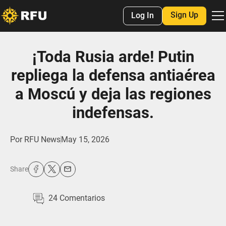
Sign Up
Log In
¡Toda Rusia arde! Putin
repliega la defensa antiaérea
a Moscú y deja las regiones
indefensas.
Por
RFU News
May 15, 2026
Share
24
Comentarios