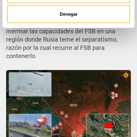
nuestros partners de redes sociales, publicidad y análisis
de Rusia, así como un edificio vinculado al
web, quienes pueden combinarla con otra información
Servicio Federal de Seguridad (FSB). Esto
Denegar
que les haya proporcionado o que hayan recopilado a
refleja una estrategia deliberada para
partir del uso que haya hecho de sus servicios.
mermar las capacidades del FSB en una
región donde Rusia teme el separatismo,
razón por la cual recurre al FSB para
contenerlo.