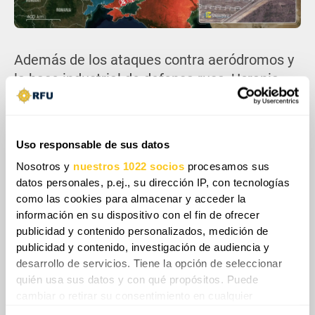
Además de los ataques contra aeródromos y
la base industrial de defensa rusa, Ucrania
atacó las instalaciones del 42.º Regimiento
Motorizado Especial en Sebastopol. Este
emplazamiento también es utilizado por el
Uso responsable de sus datos
Servicio Federal de Tropas de la Guardia
Nosotros y
nuestros 1022 socios
procesamos sus
Nacional, Rosgvardia. Esto es relevante
datos personales, p.ej., su dirección IP, con tecnologías
porque Putin depende en gran medida de
como las cookies para almacenar y acceder la
ellos para mantener su control del poder, y el
información en su dispositivo con el fin de ofrecer
hecho de dejar su cuartel general
publicidad y contenido personalizados, medición de
publicidad y contenido, investigación de audiencia y
desprotegido evidencia la urgente necesidad
desarrollo de servicios. Tiene la opción de seleccionar
de sistemas de defensa aérea que afronta
quién usa sus datos y con qué propósitos. Puede
Rusia.
cambiar o retirar su consentimiento en cualquier
momento desde la Declaración de cookies o clicando en