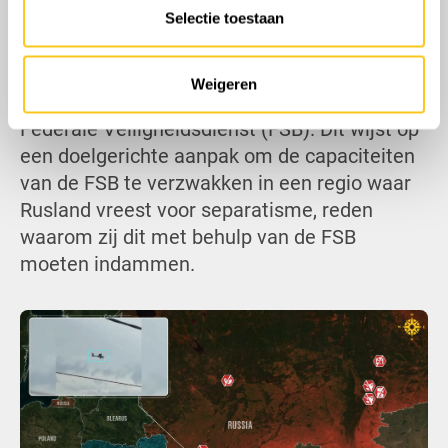
Selectie toestaan
grens. De aanval was gericht op het
Chankala-district, waar zich een van de
grootste militaire bases van Rusland bevindt,
Weigeren
evenals een gebouw dat gelieerd is aan de
Federale Veiligheidsdienst (FSB). Dit wijst op
een doelgerichte aanpak om de capaciteiten
van de FSB te verzwakken in een regio waar
Rusland vreest voor separatisme, reden
waarom zij dit met behulp van de FSB
moeten indammen.