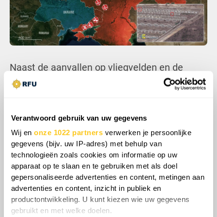
Naast de aanvallen op vliegvelden en de
Russische defensie-industriële basis trof
Oekraïne de locatie van het Russische 42ste
Speciale Gemotoriseerde Regiment in
Verantwoord gebruik van uw gegevens
Sebastopol. De locatie wordt eveneens
gebruikt door de Federale Dienst van de
Wij en
onze 1022 partners
verwerken je persoonlijke
gegevens (bijv. uw IP-adres) met behulp van
Nationale Garde, de Rosgvardija. Dit is
technologieën zoals cookies om informatie op uw
opmerkelijk aangezien Poetin in hoge mate
apparaat op te slaan en te gebruiken met als doel
op hen leunt om zijn machtspositie te
gepersonaliseerde advertenties en content, metingen aan
handhaven, en het onbeschermd achterlaten
advertenties en content, inzicht in publiek en
van hun hoofdkwartier toont aan hoe
productontwikkeling. U kunt kiezen wie uw gegevens
dringend Rusland behoefte heeft aan
gebruikt en met welke doelen.