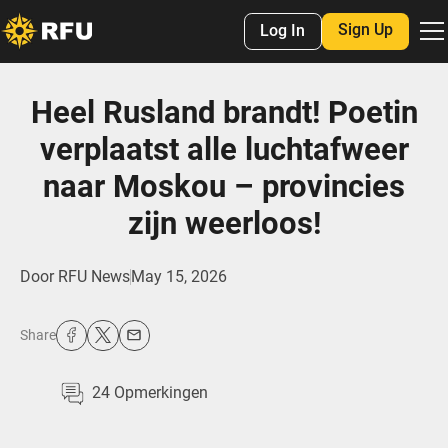
Sign Up
Log In
Heel Rusland brandt! Poetin
verplaatst alle luchtafweer
naar Moskou – provincies
zijn weerloos!
Door
RFU News
May 15, 2026
Share
24
Opmerkingen