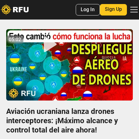
Sign Up
Log In
No items found.
05:02
05:02
Play
Mute
Settings
Enter
fulls
Aviación ucraniana lanza drones
interceptores: ¡Máximo alcance y
control total del aire ahora!