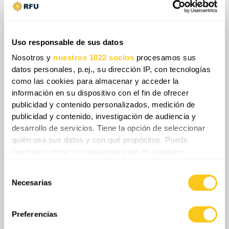
sistema utiliza arquitecturas de control
estándar, permitiendo que los operadores a
bordo guíen los drones hacia sus objetivos.
Uso responsable de sus datos
Este cambio de una defensa reactiva basada en
Nosotros y
nuestros 1022 socios
procesamos sus
tierra a un modelo de despliegue aéreo
datos personales, p.ej., su dirección IP, con tecnologías
proactivo optimiza los recursos y erosiona la
como las cookies para almacenar y acceder la
viabilidad de las tácticas de saturación masiva.
información en su dispositivo con el fin de ofrecer
publicidad y contenido personalizados, medición de
publicidad y contenido, investigación de audiencia y
desarrollo de servicios. Tiene la opción de seleccionar
Share
quién usa sus datos y con qué propósitos. Puede
cambiar o retirar su consentimiento en cualquier
momento desde la Declaración de cookies o clicando en
Selección
el Menú de consentimiento.
0
Comentarios
Necesarias
de
consentimiento
Si lo permite, también quisiéramos:
Recopilar información sobre su ubicación
Preferencias
geográfica que puede tener una precisión de varios