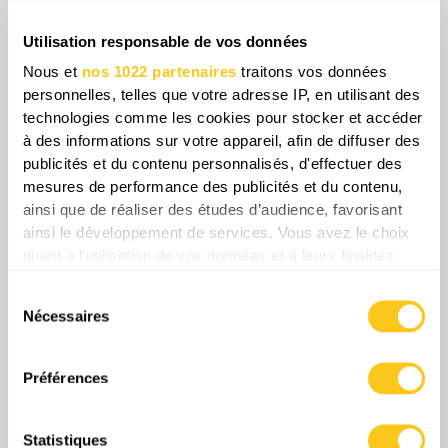
Utilisation responsable de vos données
Nous et
nos 1022 partenaires
traitons vos données
personnelles, telles que votre adresse IP, en utilisant des
technologies comme les cookies pour stocker et accéder
à des informations sur votre appareil, afin de diffuser des
publicités et du contenu personnalisés, d'effectuer des
mesures de performance des publicités et du contenu,
ainsi que de réaliser des études d’audience, favorisant
ainsi le développement de services. Vous avez le choix
quant à l'utilisation de vos données et à leurs finalités.
Dans l'ensemble, Cuba semble se préparer
Vous pouvez modifier ou retirer votre consentement à
Sélection
non pas à une victoire militaire immédiate,
tout moment en consultant la Déclaration relative aux
Nécessaires
du
mais à una crise prolongée qui pourrait
cookies ou en cliquant sur l'icône de confidentialité.
consentement
devenir difficile à canaliser une fois que les
Si vous le permettez, nous aimerions également :
deux camps se seront enfermés dans
Préférences
Collecter des informations sur votre localisation
l'escalade. Si ce processus se poursuit, l'île
géographique qui peuvent être précises à plusieurs
est susceptible de connaître une
Statistiques
mètres près