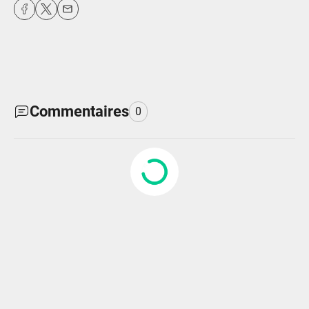
fulls
Commentaires
0