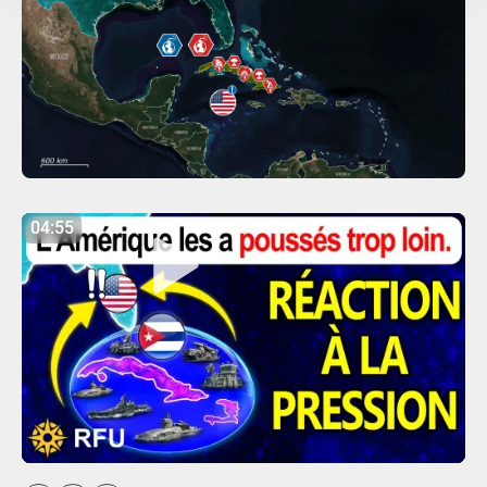
04:55
04:55
Play
Mute
Settings
Enter