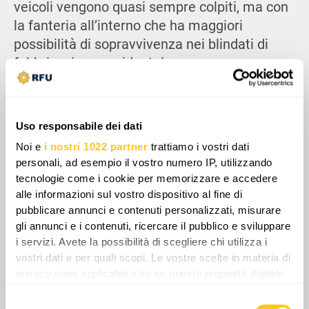
veicoli vengono quasi sempre colpiti, ma con
la fanteria all’interno che ha maggiori
possibilità di sopravvivenza nei blindati di
fabbricazione occidentale, possono
comunque portare a termine la missione o
ritirarsi e combattere un altro giorno. Il design
modulare del Patria lo rende adattabile al
Uso responsabile dei dati
trasporto truppe, al supporto diretto di fuoco,
Noi e
i nostri 1022 partner
trattiamo i vostri dati
e il suo sistema anfibio darà agli ucraini un
personali, ad esempio il vostro numero IP, utilizzando
ulteriore vantaggio, con fiumi e bacini che
tecnologie come i cookie per memorizzare e accedere
complicano le manovre convenzionali.
alle informazioni sul vostro dispositivo al fine di
pubblicare annunci e contenuti personalizzati, misurare
gli annunci e i contenuti, ricercare il pubblico e sviluppare
i servizi. Avete la possibilità di scegliere chi utilizza i
vostri dati e per quali scopi. Le vostre scelte in materia di
privacy sono applicabili solo su questa proprietà digitale
in cui avete effettuato le vostre scelte. È possibile
Selezione
modificare o revocare il proprio consenso in qualsiasi