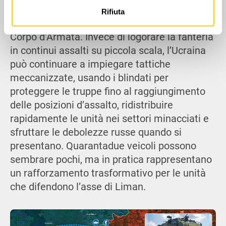
nostri partner che si occupano di analisi dei dati web,
armamento, questi veicoli rispondono
Rifiuta
pubblicità e social media, i quali potrebbero combinarle
direttamente alle sfide affrontate dal 3°
con altre informazioni che hai fornito loro o che hanno
Corpo d’Armata. Invece di logorare la fanteria
raccolto dal tuo utilizzo dei loro servizi.
in continui assalti su piccola scala, l’Ucraina
può continuare a impiegare tattiche
meccanizzate, usando i blindati per
proteggere le truppe fino al raggiungimento
delle posizioni d’assalto, ridistribuire
rapidamente le unità nei settori minacciati e
sfruttare le debolezze russe quando si
presentano. Quarantadue veicoli possono
sembrare pochi, ma in pratica rappresentano
un rafforzamento trasformativo per le unità
che difendono l’asse di Liman.