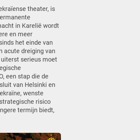
kraïense theater, is
 permanente
dmacht in Karelië wordt
tere en meer
sinds het einde van
n acute dreiging van
d uiterst serieus moet
tegische
, een stap die de
sluit van Helsinki en
Oekraïne, wenste
trategische risico
ngere termijn biedt,