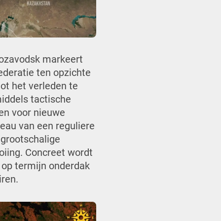
rozavodsk markeert
ederatie ten opzichte
tot het verleden te
middels tactische
en voor nieuwe
veau van een reguliere
 grootschalige
ooiing. Concreet wordt
 op termijn onderdak
iren.