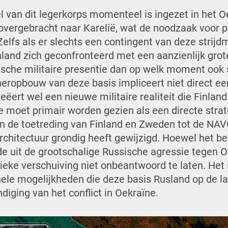
van dit legerkorps momenteel is ingezet in het Oe
 overgebracht naar Karelië, wat de noodzaak voor
. Zelfs als er slechts een contingent van deze strij
inland zich geconfronteerd met een aanzienlijk gro
sche militaire presentie dan op welk moment ook 
eropbouw van deze basis impliceert niet direct ee
eëert wel een nieuwe militaire realiteit die Finlan
 moet primair worden gezien als een directe stra
n de toetreding van Finland en Zweden tot de NAVO
rchitectuur grondig heeft gewijzigd. Hoewel het be
e uit de grootschalige Russische agressie tegen 
eke verschuiving niet onbeantwoord te laten. Het s
onele mogelijkheden die deze basis Rusland op de la
iging van het conflict in Oekraïne.