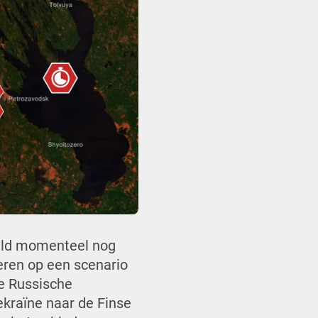
peld momenteel nog
peren op een scenario
de Russische
ekraïne naar de Finse