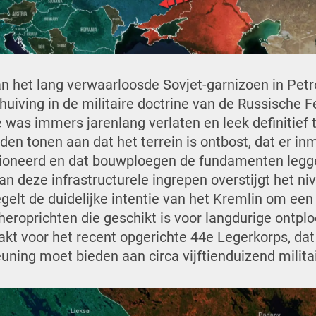
 het lang verwaarloosde Sovjet-garnizoen in Pet
huiving in de militaire doctrine van de Russische F
e was immers jarenlang verlaten en leek definitief 
den tonen aan dat het terrein is ontbost, dat er in
ationeerd en dat bouwploegen de fundamenten legg
an deze infrastructurele ingrepen overstijgt het ni
gelt de duidelijke intentie van het Kremlin om een
heroprichten die geschikt is voor langdurige ontpl
t voor het recent opgerichte 44e Legerkorps, dat
uning moet bieden aan circa vijftienduizend milita