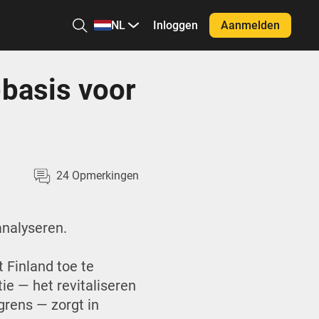
NL
Inloggen
Aanmelden
-basis voor
24
Opmerkingen
analyseren.
 Finland toe te
ie — het revitaliseren
 grens — zorgt in