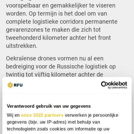
voorspelbaar en gemakkelijker te viseren
worden. Op termijn is het doel om van
complete logistieke corridors permanente
gevarenzones te maken die zich tot
tweehonderd kilometer achter het front
uitstrekken.
Oekraïense drones vormen nu al een
bedreiging voor de Russische logistiek op
twintig tot vijftig kilometer achter de
frontlinies. Als de productie zich volgens plan
uitbreidt, zou het wekelijkse aantal aanvallen
kunnen stijgen tot een veelvoud van de
Verantwoord gebruik van uw gegevens
huidige niveaus, waardoor de effecten van
een succesvolle tweede fase van de
Wij en
onze 1022 partners
verwerken je persoonlijke
gegevens (bijv. uw IP-adres) met behulp van
campagne diepgaand zullen zijn. Russische
technologieën zoals cookies om informatie op uw
konvooien zullen gedwongen worden