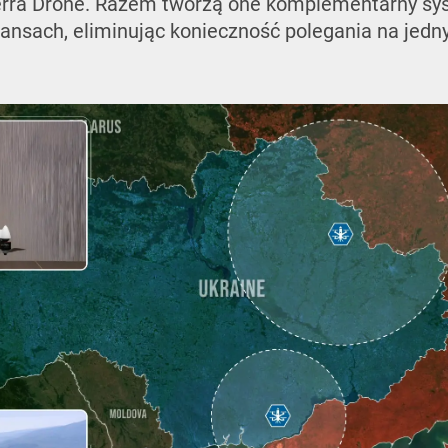
erra Drone. Razem tworzą one komplementarny sy
tansach, eliminując konieczność polegania na jed