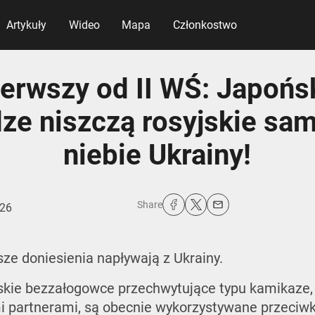
Artykuły
Wideo
Mapa
Członkostwo
ierwszy od II WŚ: Japońs
ze niszczą rosyjskie sam
niebie Ukrainy!
Share
026
sze doniesienia napływają z Ukrainy.
skie bezzałogowce przechwytujące typu kamikaze
mi partnerami, są obecnie wykorzystywane przeciw