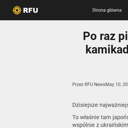
Strona główna
Po raz p
kamikad
Przez
RFU News
May 10, 2
Dzisiejsze najważniej
To właśnie tam japoń
wspólnie z ukraiński