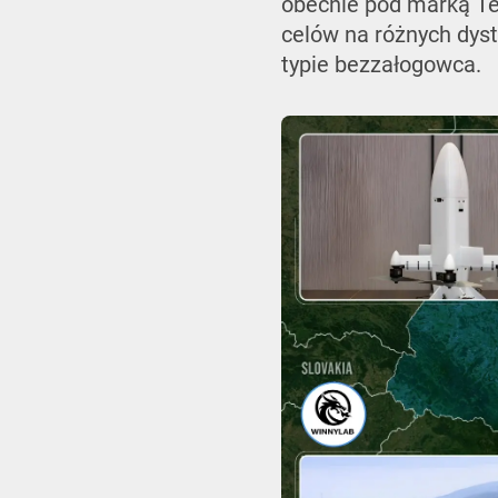
obecnie pod marką T
celów na różnych dys
typie bezzałogowca.