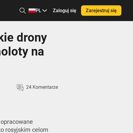
PL
Zaloguj się
Zarejestruj się
kie drony
oloty na
24
Komentarze
, opracowane
ko rosyjskim celom