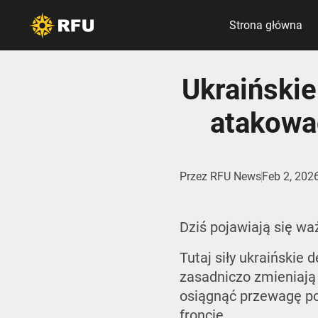
Strona główna
Ukraiński
atakować
Przez
RFU News
Feb 2, 202
Dziś pojawiają się wa
Tutaj siły ukraińskie 
zasadniczo zmieniają 
osiągnąć przewagę pow
froncie.