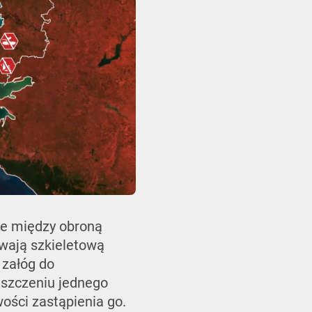
one między obroną
ywają szkieletową
 załóg do
iszczeniu jednego
ości zastąpienia go.