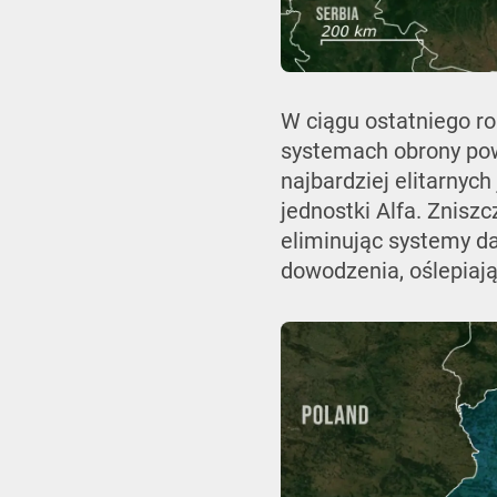
W ciągu ostatniego ro
systemach obrony powi
najbardziej elitarnyc
jednostki Alfa. Znisz
eliminując systemy da
dowodzenia, oślepiają