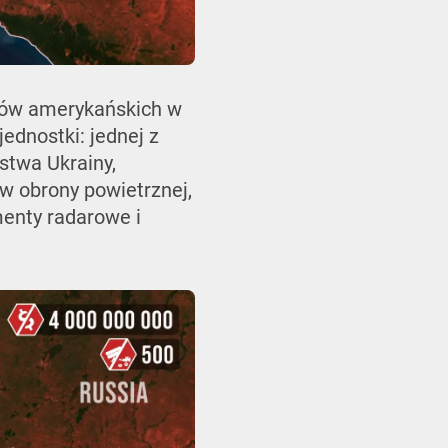
arów amerykańskich w
ednostki: jednej z
stwa Ukrainy,
ów obrony powietrznej,
menty radarowe i