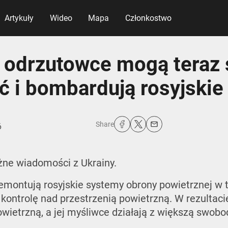
Artykuły
Wideo
Mapa
Członkostwo
e odrzutowce mogą teraz
 i bombardują rosyjskie
Share
6
żne wiadomości z Ukrainy.
demontują rosyjskie systemy obrony powietrznej w t
kontrolę nad przestrzenią powietrzną. W rezultac
ietrzną, a jej myśliwce działają z większą swobo