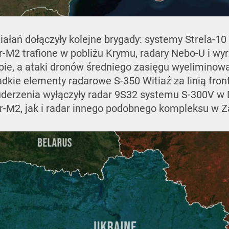
ałań dołączyły kolejne brygady: systemy Strela-10
-M2 trafione w pobliżu Krymu, radary Nebo-U i wyr
ie, a ataki dronów średniego zasięgu wyeliminowa
dkie elementy radarowe S-350 Witiaź za linią front
uderzenia wyłączyły radar 9S32 systemu S-300V w D
r-M2, jak i radar innego podobnego kompleksu w Z