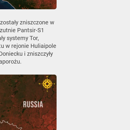
 zostały zniszczone w
zutnie Pantsir-S1
ły systemy Tor,
u w rejonie Huliaipole
oniecku i zniszczyły
aporożu.