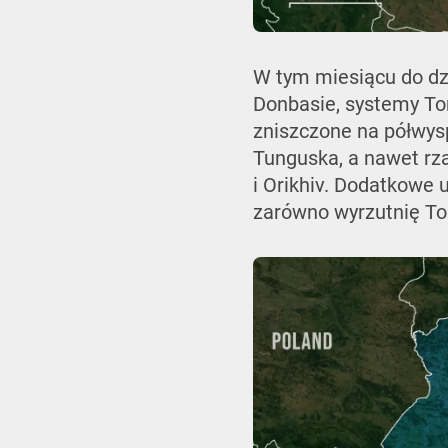
W tym miesiącu do dzi
Donbasie, systemy Tor
zniszczone na półwysp
Tunguska, a nawet rza
i Orikhiv. Dodatkowe 
zarówno wyrzutnię To