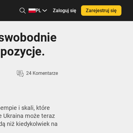
PL
Zaloguj się
Zarejestruj się
 swobodnie
 pozycje.
24
Komentarze
empie i skali, które
ie Ukraina może teraz
dą niż kiedykolwiek na