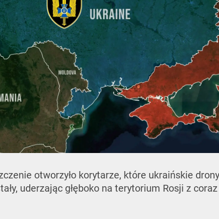
czenie otworzyło korytarze, które ukraińskie dron
ały, uderzając głęboko na terytorium Rosji z cora