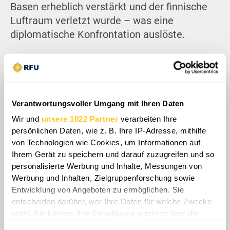
Basen erheblich verstärkt und der finnische
Luftraum verletzt wurde – was eine
diplomatische Konfrontation auslöste.
Verantwortungsvoller Umgang mit Ihren Daten
Wir und
unsere 1022 Partner
verarbeiten Ihre
persönlichen Daten, wie z. B. Ihre IP-Adresse, mithilfe
von Technologien wie Cookies, um Informationen auf
Ihrem Gerät zu speichern und darauf zuzugreifen und so
personalisierte Werbung und Inhalte, Messungen von
Werbung und Inhalten, Zielgruppenforschung sowie
Entwicklung von Angeboten zu ermöglichen. Sie
Angesichts dieser sich stetig verschärfenden
entscheiden darüber, wer Ihre Daten für welche Zwecke
Bedrohung verbessert Finnland aktiv seine
nutzt. Sie können Ihre Einwilligung jederzeit über die
Verteidigungshaltung. Dabei verfolgt man
Cookie-Erklärung oder durch Klicken auf das Privacy