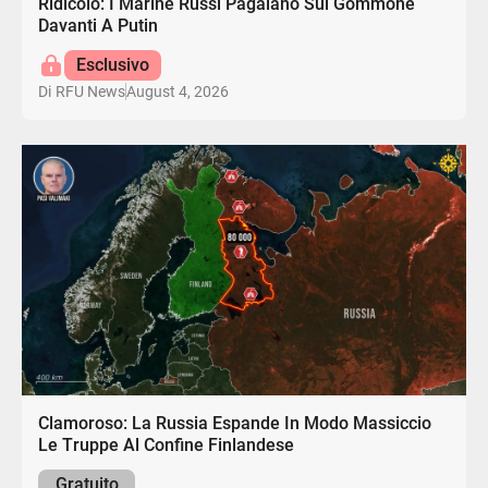
Ridicolo: I Marine Russi Pagaiano Sui Gommone
Davanti A Putin
Esclusivo
August 4, 2026
Di
RFU News
Clamoroso: La Russia Espande In Modo Massiccio
Le Truppe Al Confine Finlandese
Gratuito