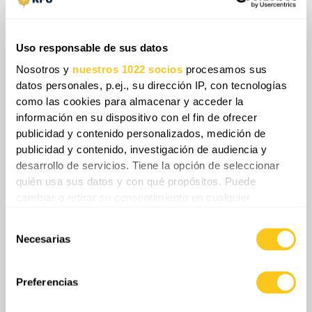
simplemente se dejan atrás, como confirma
una grabación que muestra cadáveres de
Uso responsable de sus datos
soldados rusos abandonados desde hacía
meses, aún tendidos en los campos cubiertos
Nosotros y
nuestros 1022 socios
procesamos sus
datos personales, p.ej., su dirección IP, con tecnologías
por la nieve.
como las cookies para almacenar y acceder la
información en su dispositivo con el fin de ofrecer
publicidad y contenido personalizados, medición de
publicidad y contenido, investigación de audiencia y
desarrollo de servicios. Tiene la opción de seleccionar
quién usa sus datos y con qué propósitos. Puede
cambiar o retirar su consentimiento en cualquier
momento desde la Declaración de cookies o clicando en
Selección
el Menú de consentimiento.
Necesarias
de
consentimiento
Si lo permite, también quisiéramos:
Recopilar información sobre su ubicación
Preferencias
geográfica que puede tener una precisión de varios