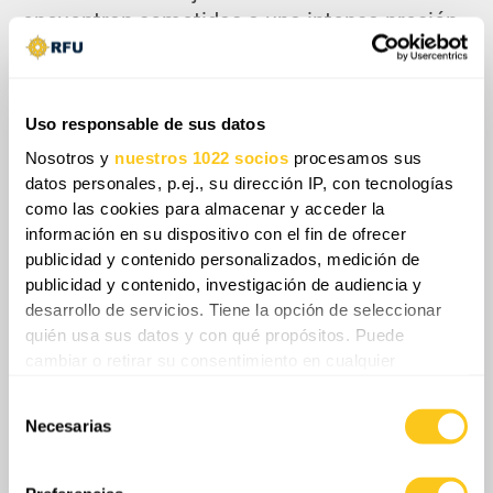
encuentran sometidas a una intensa presión
por parte de las fuerzas ucranianas, al tiempo
que la reducida distancia de tres kilómetros y
medio entre Ochákov, bajo control ucraniano,
Uso responsable de sus datos
y la península de Kinburn facilita la ejecución
Nosotros y
nuestros 1022 socios
procesamos sus
de operaciones anfibias. Asimismo, destacan
datos personales, p.ej., su dirección IP, con tecnologías
que Ucrania dispone ahora de un volumen
como las cookies para almacenar y acceder la
sustancialmente mayor de drones navales y
información en su dispositivo con el fin de ofrecer
aéreos, cuyas variantes actuales son capaces
publicidad y contenido personalizados, medición de
publicidad y contenido, investigación de audiencia y
de proporcionar misiones de reconocimiento,
desarrollo de servicios. Tiene la opción de seleccionar
apoyo de fuego, ataques de precisión e
quién usa sus datos y con qué propósitos. Puede
incluso evacuación de bajas y sostenimiento
cambiar o retirar su consentimiento en cualquier
logístico durante el desarrollo de la
momento desde la Declaración de cookies o clicando en
operación. Añaden que, en paralelo, las
Selección
el Menú de consentimiento.
Necesarias
de
campañas ucranianas de ataques con drones
consentimiento
Si lo permite, también quisiéramos:
de alcance medio continúan degradando
Recopilar información sobre su ubicación