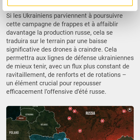
publicité et d'analyse, qui peuvent combiner celles-ci
avec d'autres informations que vous leur avez fournies
Si les Ukrainiens parviennent à poursuivre
ou qu'ils ont collectées lors de votre utilisation de leurs
services.
cette campagne de frappes et à affaiblir
davantage la production russe, cela se
traduira sur le terrain par une baisse
significative des drones à craindre. Cela
permettra aux lignes de défense ukrainiennes
de mieux tenir, avec un flux plus constant de
ravitaillement, de renforts et de rotations –
un élément crucial pour repousser
efficacement l’offensive d’été russe.