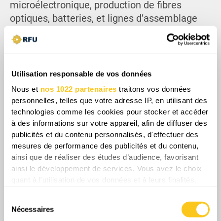
microélectronique, production de fibres
optiques, batteries, et lignes d’assemblage
final.
Utilisation responsable de vos données
Nous et
nos 1022 partenaires
traitons vos données
personnelles, telles que votre adresse IP, en utilisant des
technologies comme les cookies pour stocker et accéder
à des informations sur votre appareil, afin de diffuser des
publicités et du contenu personnalisés, d'effectuer des
mesures de performance des publicités et du contenu,
ainsi que de réaliser des études d’audience, favorisant
ainsi le développement de services. Vous avez le choix
quant à l'utilisation de vos données et à leurs finalités.
Cela aura un effet direct sur le nombre de
Vous pouvez modifier ou retirer votre consentement à
Sélection
drones Shahed et FPV que la Russie pourra
tout moment en consultant la Déclaration relative aux
Nécessaires
du
cookies ou en cliquant sur l'icône de confidentialité.
lancer, ce qui rendra les frappes russes plus