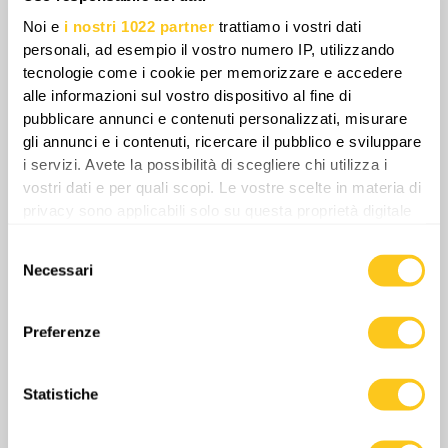
guerra russa contro l’umanità e contro lo
Noi e
i nostri 1022 partner
trattiamo i vostri dati
stato ucraino.
personali, ad esempio il vostro numero IP, utilizzando
tecnologie come i cookie per memorizzare e accedere
alle informazioni sul vostro dispositivo al fine di
pubblicare annunci e contenuti personalizzati, misurare
gli annunci e i contenuti, ricercare il pubblico e sviluppare
i servizi. Avete la possibilità di scegliere chi utilizza i
vostri dati e per quali scopi. Le vostre scelte in materia di
privacy sono applicabili solo su questa proprietà digitale
in cui avete effettuato le vostre scelte. È possibile
Selezione
modificare o revocare il proprio consenso in qualsiasi
Necessari
del
momento dalla Dichiarazione sui cookie o facendo clic
consenso
sull'icona di attivazione della privacy.
Preferenze
Con il tuo consenso, vorremmo anche:
Questo segna una svolta netta: sebbene i
raccogliere informazioni sulla tua posizione
media azeri non siano mai stati apertamente
Statistiche
geografica, con un'approssimazione di qualche
filorussi, l’attuale impennata nella copertura
metro,
del conflitto indica un più ampio allineamento
Identificare il tuo dispositivo, scansionandolo