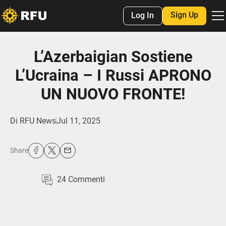
Sign Up
Log In
L’Azerbaigian Sostiene
L’Ucraina – I Russi APRONO
UN NUOVO FRONTE!
Di
RFU News
Jul 11, 2025
Share
24
Commenti