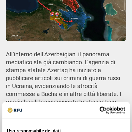
All’interno dell’Azerbaigian, il panorama
mediatico sta già cambiando. L’agenzia di
stampa statale Azertag ha iniziato a
pubblicare articoli sui crimini di guerra russi
in Ucraina, evidenziando le atrocità
commesse a Bucha e in altre città liberate. I
media locali hanno assunto lo stesso tono,
riportando notizie sui bombardamenti russi
con droni e missili contro obiettivi civili nelle
città, inquadrando il conflitto come una
Uso responsabile dei dati