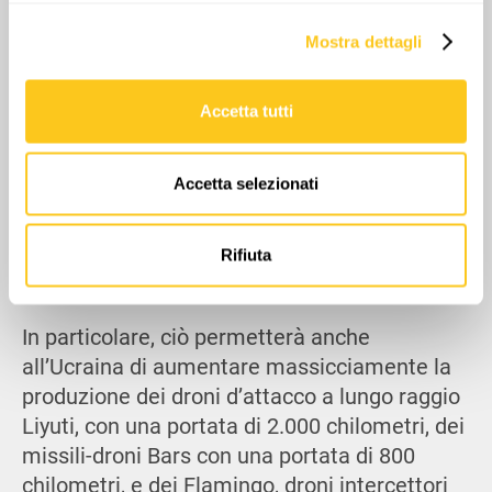
Approfondisci come vengono elaborati i tuoi dati personali
Mostra dettagli
e imposta le tue preferenze nella
sezione dettagli
. Puoi
modificare o ritirare il tuo consenso in qualsiasi momento
dalla Dichiarazione sui cookie.
Accetta tutti
Utilizziamo i cookie per personalizzare contenuti ed
annunci, per fornire funzionalità dei social media e per
Accetta selezionati
analizzare il nostro traffico. Condividiamo inoltre
informazioni sul modo in cui utilizzi il nostro sito con i
nostri partner che si occupano di analisi dei dati web,
Rifiuta
pubblicità e social media, i quali potrebbero combinarle
con altre informazioni che hai fornito loro o che hanno
raccolto dal tuo utilizzo dei loro servizi.
In particolare, ciò permetterà anche
all’Ucraina di aumentare massicciamente la
produzione dei droni d’attacco a lungo raggio
Liyuti, con una portata di 2.000 chilometri, dei
missili-droni Bars con una portata di 800
chilometri, e dei Flamingo, droni intercettori