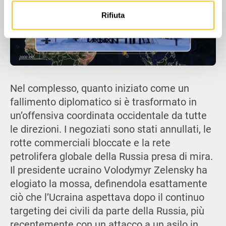
nostri partner che si occupano di analisi dei dati web,
Rifiuta
pubblicità e social media, i quali potrebbero combinarle
con altre informazioni che hai fornito loro o che hanno
raccolto dal tuo utilizzo dei loro servizi.
Nel complesso, quanto iniziato come un
fallimento diplomatico si è trasformato in
un’offensiva coordinata occidentale da tutte
le direzioni. I negoziati sono stati annullati, le
rotte commerciali bloccate e la rete
petrolifera globale della Russia presa di mira.
Il presidente ucraino Volodymyr Zelensky ha
elogiato la mossa, definendola esattamente
ciò che l’Ucraina aspettava dopo il continuo
targeting dei civili da parte della Russia, più
recentemente con un attacco a un asilo in