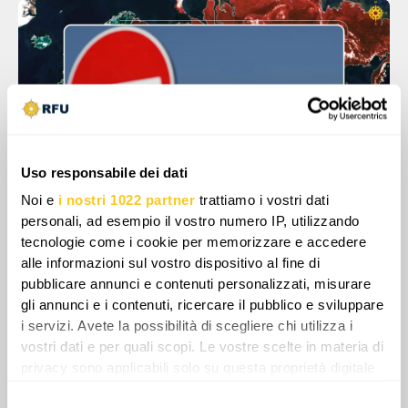
Uso responsabile dei dati
Noi e
i nostri 1022 partner
trattiamo i vostri dati
personali, ad esempio il vostro numero IP, utilizzando
tecnologie come i cookie per memorizzare e accedere
Ciò significa che le sanzioni contro solo due
alle informazioni sul vostro dispositivo al fine di
delle principali compagnie petrolifere russe
pubblicare annunci e contenuti personalizzati, misurare
minacciano l’intero trasporto, la produzione e
gli annunci e i contenuti, ricercare il pubblico e sviluppare
la stabilità del commercio russo locale e
i servizi. Avete la possibilità di scegliere chi utilizza i
internazionale. Gli economisti avvertono di
vostri dati e per quali scopi. Le vostre scelte in materia di
privacy sono applicabili solo su questa proprietà digitale
una possibile ulteriore contrazione del PIL dal
in cui avete effettuato le vostre scelte. È possibile
5 al 10%, pari a circa 200 miliardi di dollari, se
Selezione