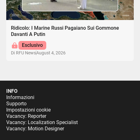
Ridicolo: I Marine Russi Pagaiano Sui Gommone
Davanti A Putin
Esclusivo
August 4, 2026
Di
RFU News
INFO
Informazioni
Supporto
Impostazioni cookie
Vacancy: Reporter
Vacancy: Localization Specialist
Vacancy: Motion Designer