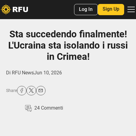
Sign Up
Log In
Sta succedendo finalmente!
L'Ucraina sta isolando i russi
in Crimea!
Di
RFU News
Jun 10, 2026
Share
24
Commenti