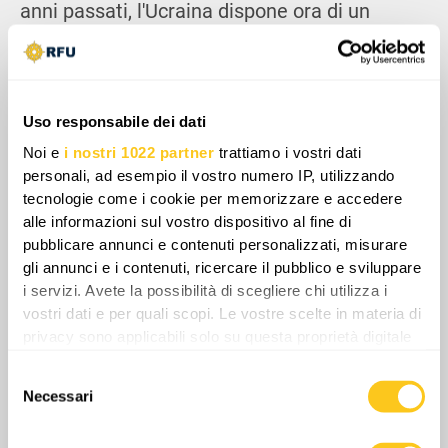
anni passati, l'Ucraina dispone ora di un
arsenale in rapida espansione di droni a lungo
raggio di produzione nazionale, mentre
parallelamente sperimenta e introduce nuovi
sistemi missilistici, fornendo ai pianificatori di
Uso responsabile dei dati
Kiev un insieme crescente di strumenti per
Noi e
i nostri 1022 partner
trattiamo i vostri dati
attuare tale strategia. Ciò minaccia di
personali, ad esempio il vostro numero IP, utilizzando
escludere completamente la penisola ucraina
tecnologie come i cookie per memorizzare e accedere
alle informazioni sul vostro dispositivo al fine di
dall'accesso e dal controllo diretto da parte
pubblicare annunci e contenuti personalizzati, misurare
della Russia.
gli annunci e i contenuti, ricercare il pubblico e sviluppare
i servizi. Avete la possibilità di scegliere chi utilizza i
vostri dati e per quali scopi. Le vostre scelte in materia di
privacy sono applicabili solo su questa proprietà digitale
in cui avete effettuato le vostre scelte. È possibile
Selezione
modificare o revocare il proprio consenso in qualsiasi
Necessari
del
momento dalla Dichiarazione sui cookie o facendo clic
consenso
sull'icona di attivazione della privacy.