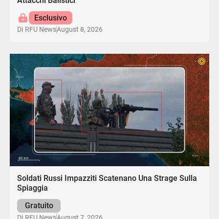
Attacchi Balistici
Esclusivo
August 8, 2026
Di
RFU News
Soldati Russi Impazziti Scatenano Una Strage Sulla
Spiaggia
Gratuito
August 7, 2026
Di
RFU News