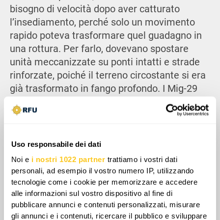
bisogno di velocità dopo aver catturato
l’insediamento, perché solo un movimento
rapido poteva trasformare quel guadagno in
una rottura. Per farlo, dovevano spostare
unità meccanizzate su ponti intatti e strade
rinforzate, poiché il terreno circostante si era
già trasformato in fango profondo. I Mig-29
ucraini hanno colpito quei passaggi chiave,
fermando l’avanzata e costringendo le truppe
russe a muoversi lentamente nel fango, in
gran parte a piedi, mentre i veicoli faticavano
Uso responsabile dei dati
a tenere il passo.
Noi e
i nostri 1022 partner
trattiamo i vostri dati
personali, ad esempio il vostro numero IP, utilizzando
tecnologie come i cookie per memorizzare e accedere
alle informazioni sul vostro dispositivo al fine di
pubblicare annunci e contenuti personalizzati, misurare
gli annunci e i contenuti, ricercare il pubblico e sviluppare