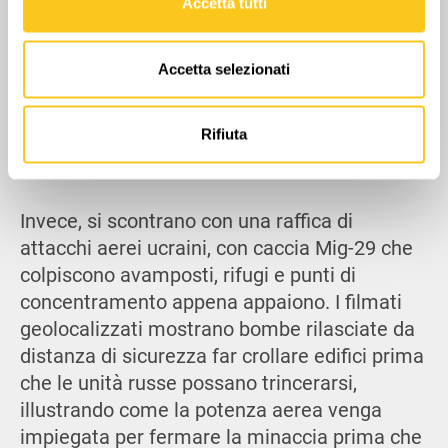
Accetta tutti
Utilizziamo i cookie per personalizzare contenuti ed
annunci, per fornire funzionalità dei social media e per
Accetta selezionati
analizzare il nostro traffico. Condividiamo inoltre
informazioni sul modo in cui utilizzi il nostro sito con i
nostri partner che si occupano di analisi dei dati web,
Rifiuta
pubblicità e social media, i quali potrebbero combinarle
con altre informazioni che hai fornito loro o che hanno
raccolto dal tuo utilizzo dei loro servizi.
Invece, si scontrano con una raffica di
attacchi aerei ucraini, con caccia Mig-29 che
colpiscono avamposti, rifugi e punti di
concentramento appena appaiono. I filmati
geolocalizzati mostrano bombe rilasciate da
distanza di sicurezza far crollare edifici prima
che le unità russe possano trincerarsi,
illustrando come la potenza aerea venga
impiegata per fermare la minaccia prima che