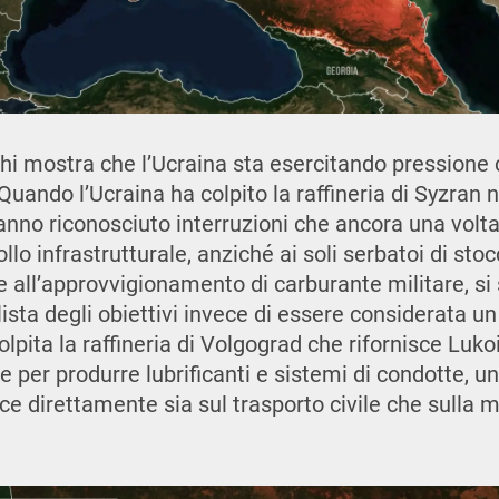
hi mostra che l’Ucraina sta esercitando pressione 
uando l’Ucraina ha colpito la raffineria di Syzran n
nno riconosciuto interruzioni che ancora una volta
ollo infrastrutturale, anziché ai soli serbatoi di st
e all’approvvigionamento di carburante militare, s
ista degli obiettivi invece di essere considerata un
pita la raffineria di Volgograd che rifornisce Lukoil
te per produrre lubrificanti e sistemi di condotte, u
ce direttamente sia sul trasporto civile che sulla