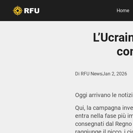
Home
L’Ucrai
con
Di
RFU News
Jan 2, 2026
Oggi arrivano le notiz
Qui, la campagna inve
entra nella fase più 
consegnati dal Regno
raggiunge il picco, i c