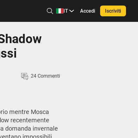
IT
Accedi
Iscriviti
m Shadow
ussi
24
Commenti
oprio mentre Mosca
hadow recentemente
la domanda invernale
diventano impossibili