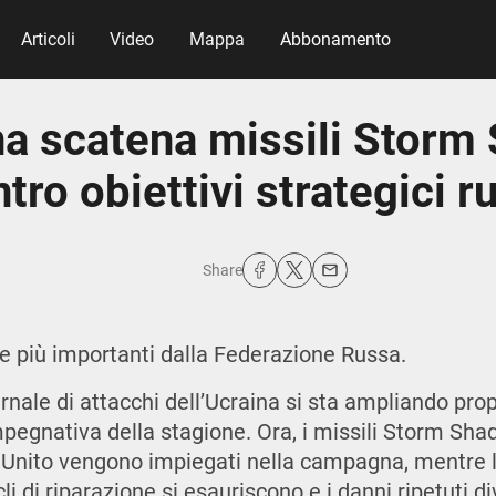
Articoli
Video
Mappa
Abbonamento
na scatena missili Stor
tro obiettivi strategici r
Share
ie più importanti dalla Federazione Russa.
rnale di attacchi dell’Ucraina si sta ampliando pr
impegnativa della stagione. Ora, i missili Storm S
 Unito vengono impiegati nella campagna, mentre 
icli di riparazione si esauriscono e i danni ripetuti 