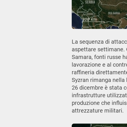
La sequenza di attacc
aspettare settimane. Q
Samara, fonti russe ha
lavorazione e al contr
raffineria direttament
Syzran rimanga nella l
26 dicembre è stata col
infrastrutture utilizza
produzione che influis
attrezzature militari.