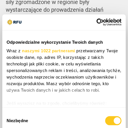
siły zgromadzone w regionie były
wystarczające do prowadzenia działań
rajdowych, ograniczonych desantów czy
opanowania izolowanych celów, takich jak
wyspy przybrzeżne, ale nie do
przeprowadzenia inwazji zdolnej do obalenia
Odpowiedzialne wykorzystanie Twoich danych
rządu w Teheranie. Jakakolwiek operacja
Wraz z
naszymi 1022 partnerami
przetwarzamy Twoje
wykraczająca poza te ograniczone cele
osobiste dane, np. adres IP, korzystając z takich
wymagałaby najprawdopodobniej
technologii jak pliki cookie, w celu wyświetlania
spersonalizowanych reklam i treści, analizowania tychże,
uruchomienia masowych, dodatkowych
wychodzenia naprzeciw oczekiwaniom użytkowników i
rzutów wojsk. Jednocześnie brak było
rozwoju produktów. Masz wybór odnośnie tego, kto
racjonalnych przesłanek, by sądzić, że
używa Twoich danych i w jakich celach to robi.
opanowanie wyspy lub pozycji brzegowej
doprowadzi do nagłego wybuchu masowych
Jeśli wyrazisz na to zgodę, chcielibyśmy również:
niepokojów wewnętrznych, ofensywy
Gromadzić dane dotyczące Twojej lokalizacji
Wybór
kurdyjskiej czy uzyskania wsparcia ze strony
geograficznej z dokładnością nawet do kilku metrów
Niezbędne
zgody
Identyfikować Twoje urządzenie, aktywnie
sojuszników regionalnych. W rezultacie