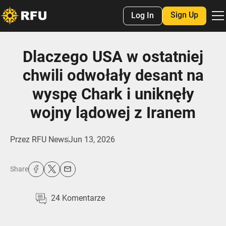
Sign Up
Log In
Dlaczego USA w ostatniej
chwili odwołały desant na
wyspę Chark i uniknęły
wojny lądowej z Iranem
Przez
RFU News
Jun 13, 2026
Share
24
Komentarze