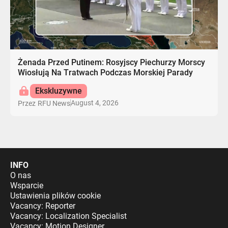
Żenada Przed Putinem: Rosyjscy Piechurzy Morscy
Wiosłują Na Tratwach Podczas Morskiej Parady
Ekskluzywne
August 4, 2026
Przez
RFU News
INFO
O nas
Wsparcie
Ustawienia plików cookie
Vacancy: Reporter
Vacancy: Localization Specialist
Vacancy: Motion Designer