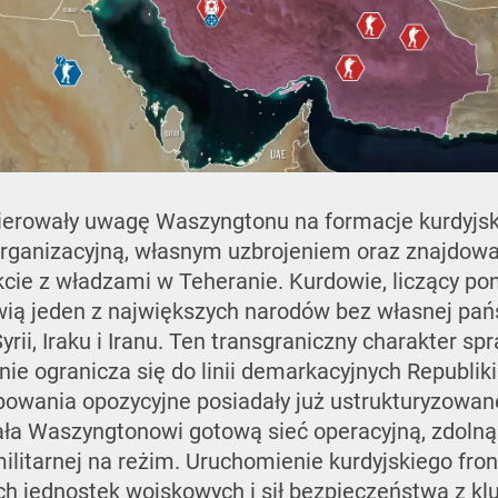
erowały uwagę Waszyngtonu na formacje kurdyjsk
organizacyjną, własnym uzbrojeniem oraz znajdowa
ie z władzami w Teheranie. Kurdowie, liczący pon
owią jeden z największych narodów bez własnej pań
Syrii, Iraku i Iranu. Ten transgraniczny charakter sp
nie ogranicza się do linii demarkacyjnych Republi
upowania opozycyjne posiadały już ustrukturyzowan
ała Waszyngtonowi gotową sieć operacyjną, zdolną
militarnej na reżim. Uruchomienie kurdyjskiego fr
ych jednostek wojskowych i sił bezpieczeństwa z 