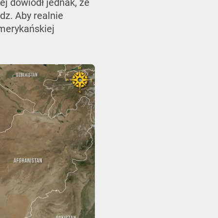
j dowiódł jednak, że
dz. Aby realnie
amerykańskiej