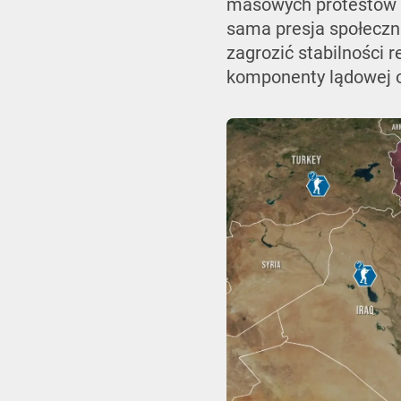
masowych protestów s
sama presja społeczna
zagrozić stabilności
komponenty lądowej o