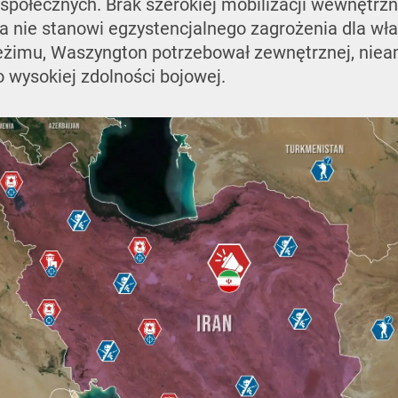
połecznych. Brak szerokiej mobilizacji wewnętrzne
 nie stanowi egzystencjalnego zagrożenia dla wła
 reżimu, Waszyngton potrzebował zewnętrznej, nie
 wysokiej zdolności bojowej.