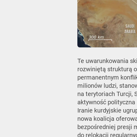
Te uwarunkowania ski
rozwiniętą strukturą 
permanentnym konflikc
milionów ludzi, stan
na terytoriach Turcji, 
aktywność polityczna 
Iranie kurdyjskie ugr
nowa koalicja oferow
bezpośredniej presji 
do relokacji regularn