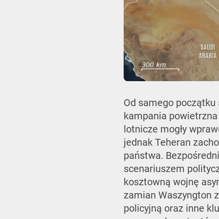
Od samego początku s
kampania powietrzna 
lotnicze mogły wprawd
jednak Teheran zachow
państwa. Bezpośredni
scenariuszem polityc
kosztowną wojnę asym
zamian Waszyngton zak
policyjną oraz inne 