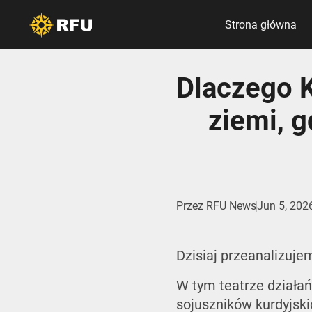
Strona główna
Dlaczego K
ziemi, 
Przez
RFU News
Jun 5, 202
Dzisiaj przeanalizujem
W tym teatrze działa
sojuszników kurdyjsk