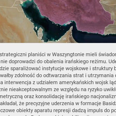
trategiczni planiści w Waszyngtonie mieli świad
nie doprowadzi do obalenia irańskiego reżimu. Ud
zie sparaliżować instytucje wojskowe i struktury
ałby zdolność do odtwarzania strat i utrzymania c
a interwencja z udziałem amerykańskich wojsk lą
znie nieakceptowalnym ze względu na ryzyko uwikła
etryczną oraz konsolidację irańskiego nacjonali
ładał, że precyzyjne uderzenia w formacje Basidż
kluczowe obiekty aparatu represji dadzą impuls do