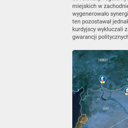
miejskich w zachodnie
wygenerowało synergię
ten pozostawał jednak
kurdyjscy wykluczali
gwarancji politycznyc