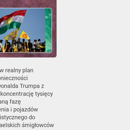
 w realny plan
onieczności
Donalda Trumpa z
koncentrację tysięcy
aną fazę
nia i pojazdów
istycznego do
zraelskich śmigłowców