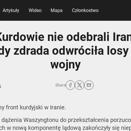
Artykuły
Wideo
Mapa
Członkostwo
urdowie nie odebrali Ira
gdy zdrada odwróciła losy
wojny
Share
6
y front kurdyjski w Iranie.
ń dążenia Waszyngtonu do przekształcenia porzuc
ich w nową komponentę lądową zakończyły się ni