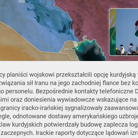
y planiści wojskowi przekształcili opcję kurdyjską
związania sił Iranu na jego zachodniej flance bez k
 personelu. Bezpośrednie kontakty telefoniczne 
imi oraz doniesienia wywiadowcze wskazujące na 
 granicy iracko-irańskiej sygnalizowały zaawansow
gle, odnotowane dostawy amerykańskiego uzbroje
law kurdyjskich potwierdzały budowę zaplecza log
 zaczepnych. Irackie raporty dotyczące lądowań i