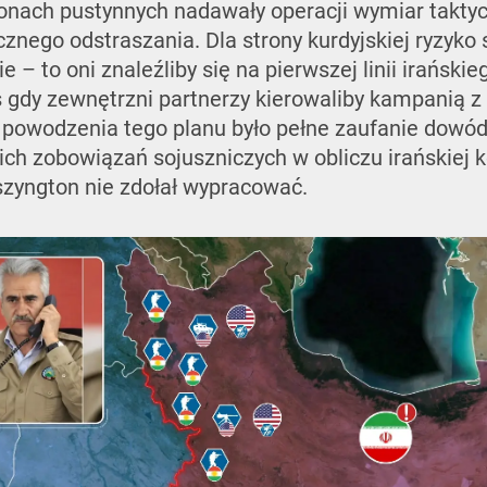
jonach pustynnych nadawały operacji wymiar taktyc
nego odstraszania. Dla strony kurdyjskiej ryzyko 
e – to oni znaleźliby się na pierwszej linii irański
gdy zewnętrzni partnerzy kierowaliby kampanią z
powodzenia tego planu było pełne zaufanie dowód
ich zobowiązań sojuszniczych w obliczu irańskiej 
szyngton nie zdołał wypracować.