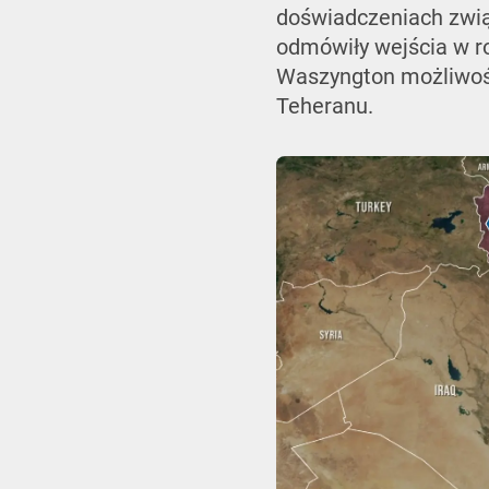
doświadczeniach zwią
odmówiły wejścia w ro
Waszyngton możliwości
Teheranu.