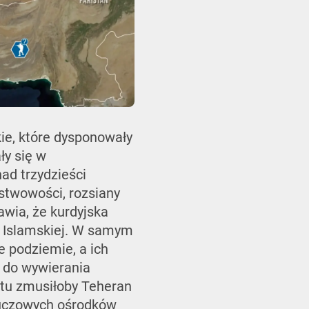
ie, które dysponowały
ły się w
ad trzydzieści
stwowości, rozsiany
rawia, że kurdyjska
ki Islamskiej. W samym
e podziemie, a ich
 do wywierania
ontu zmusiłoby Teheran
kluczowych ośrodków