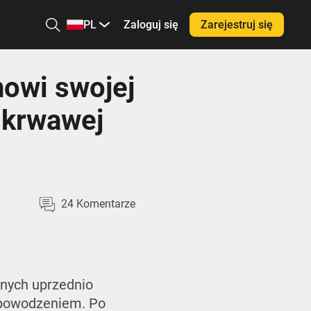
PL
Zaloguj się
Zarejestruj się
nowi swojej
 krwawej
24
Komentarze
onych uprzednio
epowodzeniem. Po