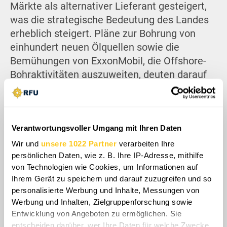
Märkte als alternativer Lieferant gesteigert,
was die strategische Bedeutung des Landes
erheblich steigert. Pläne zur Bohrung von
einhundert neuen Ölquellen sowie die
Bemühungen von ExxonMobil, die Offshore-
Bohraktivitäten auszuweiten, deuten darauf
hin, dass Nigeria seine maximale
Produktionskapazität noch nicht erreicht hat.
Wenn die Vereinigten Staaten ihre Position
stärken, bevor das Land seine volle
Verantwortungsvoller Umgang mit Ihren Daten
Förderleistung erreicht, sichern sie sich
Wir und
unsere 1022 Partner
verarbeiten Ihre
größere Chancen auf eine Integration in die
persönlichen Daten, wie z. B. Ihre IP-Adresse, mithilfe
von Technologien wie Cookies, um Informationen auf
zukünftige Entwicklung des nigerianischen
Ihrem Gerät zu speichern und darauf zuzugreifen und so
Energiesektors. Die nigerianische Führung
personalisierte Werbung und Inhalte, Messungen von
plädiert jedoch dafür, etwa achtzig Prozent
Werbung und Inhalten, Zielgruppenforschung sowie
der Gewinne aus dem Ölsektor für den Staat
Entwicklung von Angeboten zu ermöglichen. Sie
einzubehalten, was in direktem Widerspruch
entscheiden darüber, wer Ihre Daten für welche Zwecke