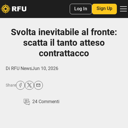
Sign Up
Log In
Svolta inevitabile al fronte:
scatta il tanto atteso
contrattacco
Di
RFU News
Jun 10, 2026
Share
24
Commenti