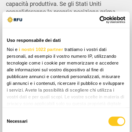
capacità produttiva. Se gli Stati Uniti
consolideranno la propria posizione prima
che il Paese raggiunga il pieno output,
otterranno una maggiore opportunità di
integrarsi nello sviluppo futuro del settore
Uso responsabile dei dati
energetico nigeriano. Tuttavia, la leadership
Noi e
i nostri 1022 partner
trattiamo i vostri dati
nigeriana ha sostenuto la necessità di
personali, ad esempio il vostro numero IP, utilizzando
trattenere circa l'ottanta percento dei profitti
tecnologie come i cookie per memorizzare e accedere
del settore petrolifero a beneficio dello Stato,
alle informazioni sul vostro dispositivo al fine di
entrando in diretto conflitto con gli interessi
pubblicare annunci e contenuti personalizzati, misurare
delle compagnie petrolifere occidentali; una
gli annunci e i contenuti, ricercare il pubblico e sviluppare
i servizi. Avete la possibilità di scegliere chi utilizza i
tensione sull'allocazione delle risorse e sulle
vostri dati e per quali scopi. Le vostre scelte in materia di
condizioni di investimento destinata a farsi
privacy sono applicabili solo su questa proprietà digitale
più pronunciata nel tempo.
in cui avete effettuato le vostre scelte. È possibile
Selezione
modificare o revocare il proprio consenso in qualsiasi
Necessari
del
momento dalla Dichiarazione sui cookie o facendo clic
consenso
sull'icona di attivazione della privacy.