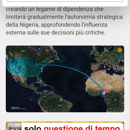
sicurezza, dall'altro sta contestualmente
con altre informazioni che hai fornito loro o che hanno
creando un legame di dipendenza che
raccolto dal tuo utilizzo dei loro servizi.
limiterà gradualmente l'autonomia strategica
della Nigeria, approfondendo l'influenza
esterna sulle sue decisioni più critiche.
06:09