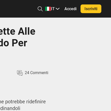
IT
Accedi
Iscriviti
tte Alle
do Per
24
Commenti
he potrebbe ridefinire
rdinandoli