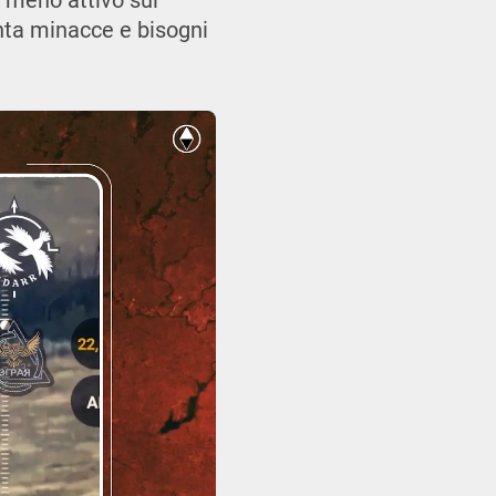
è meno attivo sui
nta minacce e bisogni