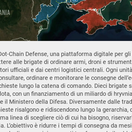
 Dot-Chain Defense, una piattaforma digitale per gl
ere alle brigate di ordinare armi, droni e strumenti
ori ufficiali e dai centri logistici centrali. Ogni uni
consultare, ordinare e monitorare le consegne dell
ichieste lungo la catena di comando. Dieci brigate
lota, con un finanziamento di un miliardo di hryvnia,
ite il Ministero della Difesa. Diversamente dalle tra
chieste risalgono e ridiscendono lungo la gerarchia
ma linea di scegliere ciò di cui ha bisogno, riservar
. L’obiettivo è ridurre i tempi di consegna da mes