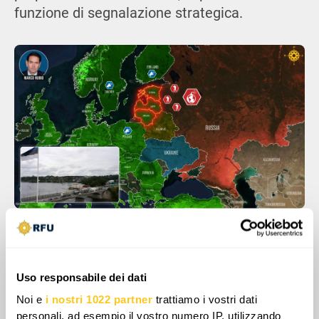
funzione di segnalazione strategica.
In sintesi, l'impianto narrativo russo
costituisce il pretesto per sviluppare
un'escalation calibrata e progressiva, che si
Uso responsabile dei dati
articola inizialmente attraverso sabotaggi
Noi e
i nostri 1022 partner
trattiamo i vostri dati
occulti, pressioni confinarie e incidenti aerei,
personali, ad esempio il vostro numero IP, utilizzando