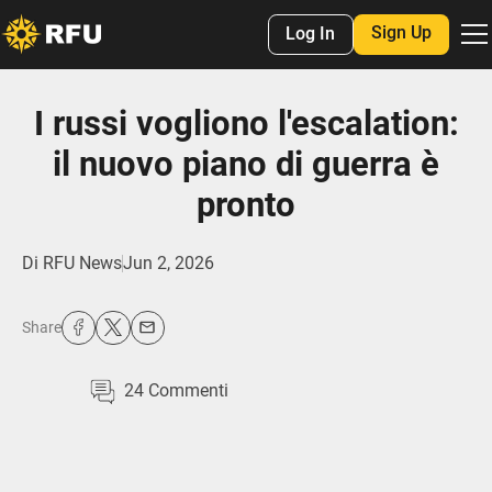
Sign Up
Log In
I russi vogliono l'escalation:
il nuovo piano di guerra è
pronto
Di
RFU News
Jun 2, 2026
Share
24
Commenti