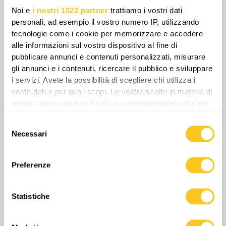
Noi e
i nostri 1022 partner
trattiamo i vostri dati
personali, ad esempio il vostro numero IP, utilizzando
tecnologie come i cookie per memorizzare e accedere
alle informazioni sul vostro dispositivo al fine di
pubblicare annunci e contenuti personalizzati, misurare
gli annunci e i contenuti, ricercare il pubblico e sviluppare
i servizi. Avete la possibilità di scegliere chi utilizza i
vostri dati e per quali scopi. Le vostre scelte in materia di
Queste soluzioni improvvisate ignorano la
privacy sono applicabili solo su questa proprietà digitale
matematica esponenziale: una singola
in cui avete effettuato le vostre scelte. È possibile
squadra isolata necessita di 6–8 chilogrammi
Selezione
modificare o revocare il proprio consenso in qualsiasi
di cibo e acqua al giorno. Cinquanta plotoni di
Necessari
del
momento dalla Dichiarazione sui cookie o facendo clic
questo tipo in un solo settore di brigata
consenso
sull'icona di attivazione della privacy.
richiedono circa 350 chilogrammi, ovvero 700
Preferenze
Con il tuo consenso, vorremmo anche:
sortite di Mavic, consumando circa 1.400
raccogliere informazioni sulla tua posizione
batterie e sottraendo centinaia di piloti dalle
Statistiche
geografica, con un'approssimazione di qualche
operazioni di combattimento.
metro,
Identificare il tuo dispositivo, scansionandolo