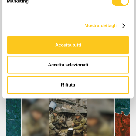
Marketing
attivamente alla ricerca di caratteristiche specifiche
(impronte digitali).
Approfondisci come vengono elaborati i tuoi dati personali
Mostra dettagli
e imposta le tue preferenze nella
sezione dettagli
. Puoi
modificare o ritirare il tuo consenso in qualsiasi momento
dalla Dichiarazione sui cookie.
Accetta tutti
Utilizziamo i cookie per personalizzare contenuti ed
annunci, per fornire funzionalità dei social media e per
Accetta selezionati
analizzare il nostro traffico. Condividiamo inoltre
informazioni sul modo in cui utilizzi il nostro sito con i
nostri partner che si occupano di analisi dei dati web,
Rifiuta
pubblicità e social media, i quali potrebbero combinarle
con altre informazioni che hai fornito loro o che hanno
raccolto dal tuo utilizzo dei loro servizi.