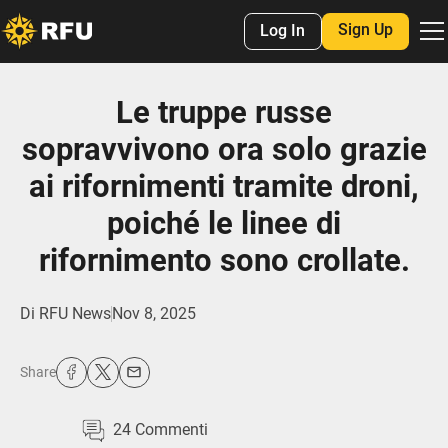
Sign Up
Log In
Le truppe russe
sopravvivono ora solo grazie
ai rifornimenti tramite droni,
poiché le linee di
rifornimento sono crollate.
Di
RFU News
Nov 8, 2025
Share
24
Commenti