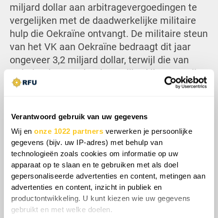
miljard dollar aan arbitragevergoedingen te
vergelijken met de daadwerkelijke militaire
hulp die Oekraïne ontvangt. De militaire steun
van het VK aan Oekraïne bedraagt dit jaar
ongeveer 3,2 miljard dollar, terwijl die van
Duitsland net onder de 6 miljard ligt. Het zijn
cruciale steunpakketten, maar wat deze
arbitrale uitspraken zo bijzonder maakt, is dat
ze qua waarde even groot of zelfs groter zijn
Verantwoord gebruik van uw gegevens
– en dat met Russisch geld. In feite heeft
Wij en
onze 1022 partners
verwerken je persoonlijke
Oekraïne zojuist het financiële equivalent van
gegevens (bijv. uw IP-adres) met behulp van
een Europees topsteunpakket rechtstreeks
technologieën zoals cookies om informatie op uw
uit Rusland binnengehaald. En in
apparaat op te slaan en te gebruiken met als doel
gepersonaliseerde advertenties en content, metingen aan
tegenstelling tot vredesonderhandelingen zijn
advertenties en content, inzicht in publiek en
deze arbitrale uitspraken actief,
productontwikkeling. U kunt kiezen wie uw gegevens
internationaal afdwingbaar en concreet.
gebruikt en met welke doelen.