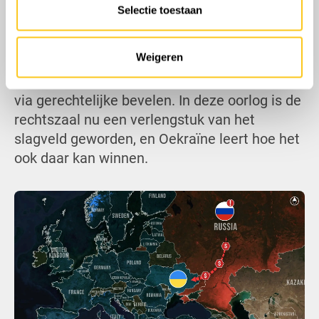
Rusland letterlijk te laten betalen voor zijn
Selectie toestaan
agressie. Als de handhaving slaagt, kan
Rusland de komende jaren geconfronteerd
Weigeren
worden met een gestage uitputting van zijn
activa – niet via sancties of diplomatie, maar
via gerechtelijke bevelen. In deze oorlog is de
rechtszaal nu een verlengstuk van het
slagveld geworden, en Oekraïne leert hoe het
ook daar kan winnen.