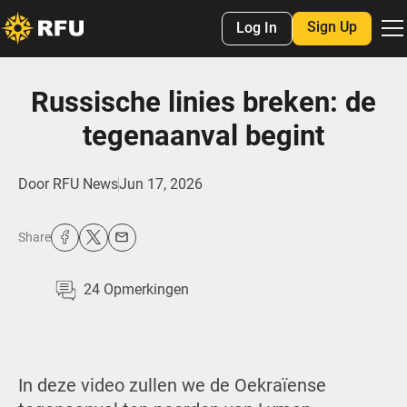
Sign Up
Log In
Russische linies breken: de
tegenaanval begint
Door
RFU News
Jun 17, 2026
Share
24
Opmerkingen
In deze video zullen we de Oekraïense