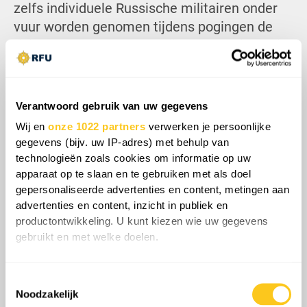
zelfs individuele Russische militairen onder
vuur worden genomen tijdens pogingen de
rivier over te steken, terwijl de voertuigen die
worden ingezet voor het transport naar de
oversteekpunten eveneens systematisch
worden opgejaagd door Oekraïense drone-
Verantwoord gebruik van uw gegevens
operators.
Wij en
onze 1022 partners
verwerken je persoonlijke
gegevens (bijv. uw IP-adres) met behulp van
technologieën zoals cookies om informatie op uw
apparaat op te slaan en te gebruiken met als doel
gepersonaliseerde advertenties en content, metingen aan
advertenties en content, inzicht in publiek en
productontwikkeling. U kunt kiezen wie uw gegevens
gebruikt en met welke doelen.
Als u het toestaat, willen we ook graag:
Toestemmingsselectie
Informatie verzamelen over uw geografische
Noodzakelijk
locatie, die tot een paar meter nauwkeurig kan zijn