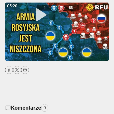
05:20
05:20
Play
Mute
Settings
Enter
fulls
Komentarze
0