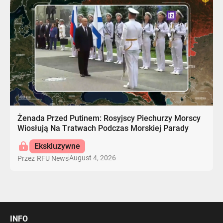
Żenada Przed Putinem: Rosyjscy Piechurzy Morscy
Wiosłują Na Tratwach Podczas Morskiej Parady
Ekskluzywne
August 4, 2026
Przez
RFU News
INFO