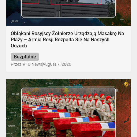
Obłąkani Rosyjscy Żołnierze Urządzają Masakrę Na
Plaży – Armia Rosji Rozpada Się Na Naszych
Oczach
Bezpłatne
August 7, 2026
Przez
RFU News