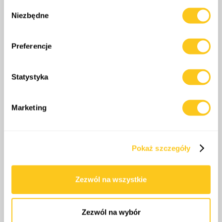
Wybór
geograficznej z dokładnością nawet do kilku metrów
Niezbędne
zgody
Identyfikować Twoje urządzenie, aktywnie
analizując charakteryzującego je zbiory danych
(fingerprinting, czyli wirtualny odcisk palca)
Preferencje
Dowiedz się więcej odnośnie tego, jak Twoje osobiste
dane są przetwarzane oraz ustaw własne preferencje w
Statystyka
sekcji szczegółów
. W Deklaracji plików cookie możesz
zmienić lub wycofać swoją zgodę w dowolnej chwili.
Marketing
Wykorzystujemy pliki cookie do spersonalizowania treści
i reklam, aby oferować funkcje społecznościowe i
analizować ruch w naszej witrynie. Informacje o tym, jak
Pokaż szczegóły
korzystasz z naszej witryny, udostępniamy partnerom
społecznościowym, reklamowym i analitycznym.
Partnerzy mogą połączyć te informacje z innymi danymi
Zezwól na wszystkie
otrzymanymi od Ciebie lub uzyskanymi podczas
korzystania z ich usług.
Zezwól na wybór