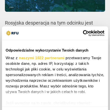
Rosyjska desperacja na tym odcinku jest
coraz bardziej widoczna. Żołnierze często
korzystają z termicznych peleryn
maskujących, mających chronić ich przed
wykryciem, jednak ich złe zastosowanie
Odpowiedzialne wykorzystanie Twoich danych
sprawia, że są one nieskuteczne i jeszcze
Wraz z
naszymi 1022 partnerami
przetwarzamy Twoje
bardziej widoczne dla ukraińskich dronów
osobiste dane, np. adres IP, korzystając z takich
wyposażonych w standardowe lub termiczne
technologii jak pliki cookie, w celu wyświetlania
spersonalizowanych reklam i treści, analizowania tychże,
kamery. W efekcie zlokalizowane nagrania z
wychodzenia naprzeciw oczekiwaniom użytkowników i
dronów często pokazują rosyjskie jednostki
rozwoju produktów. Masz wybór odnośnie tego, kto
łatwo identyfikowane i szybko eliminowane,
używa Twoich danych i w jakich celach to robi.
mimo prób ukrycia się.
Jeśli wyrazisz na to zgodę, chcielibyśmy również:
Gromadzić dane dotyczące Twojej lokalizacji