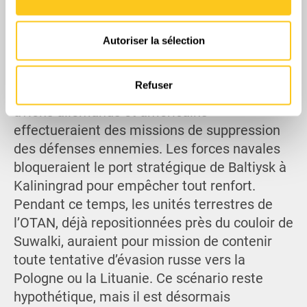
cibleraient ensuite les installations clés :
Les cookies nous permettent de personnaliser le contenu
lanceurs Iskander, nœuds de défense
et les annonces, d'offrir des fonctionnalités relatives aux
aérienne et centres de commandement de la
Autoriser la sélection
médias sociaux et d'analyser notre trafic. Nous
flotte de la Baltique. Les batteries HIMARS en
partageons également des informations sur l'utilisation de
Estonie et en Pologne pourraient neutraliser
notre site avec nos partenaires de médias sociaux, de
Refuser
les sites fixes de missiles, tandis que les
publicité et d'analyse, qui peuvent combiner celles-ci
avions allemands et américains
avec d'autres informations que vous leur avez fournies
ou qu'ils ont collectées lors de votre utilisation de leurs
effectueraient des missions de suppression
services.
des défenses ennemies. Les forces navales
bloqueraient le port stratégique de Baltiysk à
Kaliningrad pour empêcher tout renfort.
Pendant ce temps, les unités terrestres de
l’OTAN, déjà repositionnées près du couloir de
Suwalki, auraient pour mission de contenir
toute tentative d’évasion russe vers la
Pologne ou la Lituanie. Ce scénario reste
hypothétique, mais il est désormais