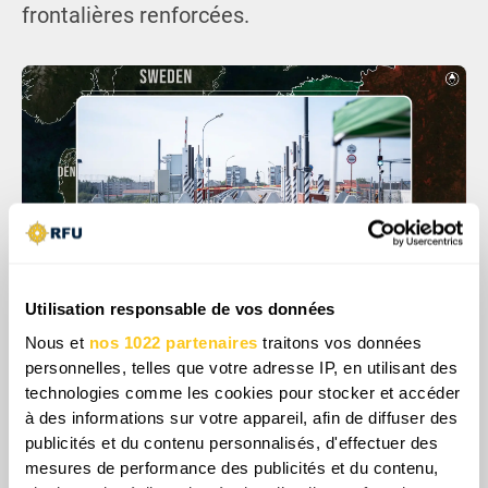
frontalières renforcées.
Utilisation responsable de vos données
Nous et
nos 1022 partenaires
traitons vos données
Si l’OTAN devait effectivement affronter
personnelles, telles que votre adresse IP, en utilisant des
Kaliningrad militairement, la première étape
technologies comme les cookies pour stocker et accéder
à des informations sur votre appareil, afin de diffuser des
serait probablement une offensive
publicités et du contenu personnalisés, d'effectuer des
coordonnée de guerre électronique et
mesures de performance des publicités et du contenu,
cybernétique, destinée à aveugler les