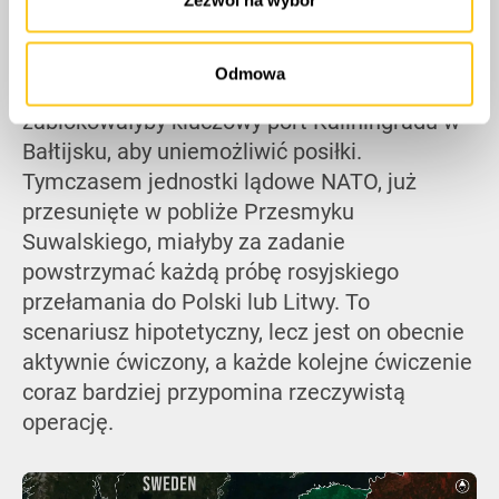
unieszkodliwić stałe stanowiska rakietowe,
Zezwól na wybór
podczas gdy niemieckie i amerykańskie
samoloty wykonywałyby misje tłumienia
Odmowa
obrony powietrznej. Siły morskie
zablokowałyby kluczowy port Kaliningradu w
Bałtijsku, aby uniemożliwić posiłki.
Tymczasem jednostki lądowe NATO, już
przesunięte w pobliże Przesmyku
Suwalskiego, miałyby za zadanie
powstrzymać każdą próbę rosyjskiego
przełamania do Polski lub Litwy. To
scenariusz hipotetyczny, lecz jest on obecnie
aktywnie ćwiczony, a każde kolejne ćwiczenie
coraz bardziej przypomina rzeczywistą
operację.