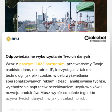
Odpowiedzialne wykorzystanie Twoich danych
Gdyby NATO faktycznie stanęło do walki z
Wraz z
naszymi 1022 partnerami
przetwarzamy Twoje
Kaliningradem, pierwszym ruchem byłoby
osobiste dane, np. adres IP, korzystając z takich
technologii jak pliki cookie, w celu wyświetlania
prawdopodobnie skoordynowane uderzenie w
spersonalizowanych reklam i treści, analizowania tychże,
cyberprzestrzeni i wojnie elektronicznej,
wychodzenia naprzeciw oczekiwaniom użytkowników i
mające na celu oślepienie rosyjskiej łączności
rozwoju produktów. Masz wybór odnośnie tego, kto
i zasięgu radarowego. Następnie nastąpiłyby
używa Twoich danych i w jakich celach to robi.
ciągłe loty rozpoznawcze AWACS i dronów
wysokiego pułapu, potwierdzające pozycje.
Jeśli wyrazisz na to zgodę, chcielibyśmy również: