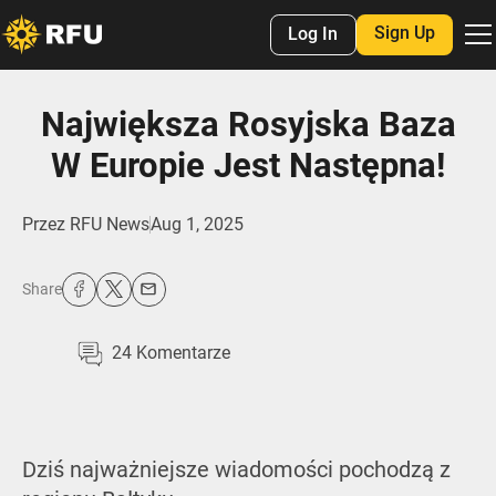
Sign Up
Log In
Największa Rosyjska Baza
W Europie Jest Następna!
Przez
RFU News
Aug 1, 2025
Share
24
Komentarze
Dziś najważniejsze wiadomości pochodzą z