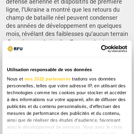
défense aérienne et dispositifs de première
ligne, l’Ukraine a montré que les retours du
champ de bataille réel peuvent condenser
des années de développement en quelques
mois, révélant des faiblesses qu’aucun terrain
d’essai ne peut simuler. En acceptant
d’expérimenter le Narwhal en combat réel,
l’Ukraine emploiera le missile contre des
cibles russes afin de générer des retours pour
Utilisation responsable de vos données
les développeurs tchèques.
Nous et
nos 1022 partenaires
traitons vos données
personnelles, telles que votre adresse IP, en utilisant des
technologies comme les cookies pour stocker et accéder
à des informations sur votre appareil, afin de diffuser des
publicités et du contenu personnalisés, d'effectuer des
mesures de performance des publicités et du contenu,
ainsi que de réaliser des études d’audience, favorisant
ainsi le développement de services. Vous avez le choix
quant à l'utilisation de vos données et à leurs finalités.