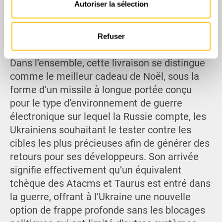
Autoriser la sélection
médias sociaux et d'analyser notre trafic. Nous
partageons également des informations sur l'utilisation de
notre site avec nos partenaires de médias sociaux, de
Refuser
publicité et d'analyse, qui peuvent combiner celles-ci
avec d'autres informations que vous leur avez fournies
Dans l’ensemble, cette livraison se distingue
ou qu'ils ont collectées lors de votre utilisation de leurs
comme le meilleur cadeau de Noël, sous la
services.
forme d’un missile à longue portée conçu
pour le type d’environnement de guerre
électronique sur lequel la Russie compte, les
Ukrainiens souhaitant le tester contre les
cibles les plus précieuses afin de générer des
retours pour ses développeurs. Son arrivée
signifie effectivement qu’un équivalent
tchèque des Atacms et Taurus est entré dans
la guerre, offrant à l’Ukraine une nouvelle
option de frappe profonde sans les blocages