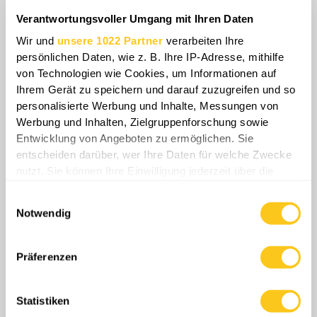
verschwinden. Zwei Bataillonskommandeure
Verantwortungsvoller Umgang mit Ihren Daten
der sogenannten 5. Brigade der DPR
verschwanden innerhalb von fünf Tagen nach
Wir und
unsere 1022 Partner
verarbeiten Ihre
persönlichen Daten, wie z. B. Ihre IP-Adresse, mithilfe
Vorladung durch ihre Vorgesetzten. Im einen
von Technologien wie Cookies, um Informationen auf
Fall wurde der Frau eines verschwundenen
Ihrem Gerät zu speichern und darauf zuzugreifen und so
Kommandeurs mitgeteilt, er sei geflohen,
personalisierte Werbung und Inhalte, Messungen von
weitere Kontakte gab es nicht. Solche
Werbung und Inhalten, Zielgruppenforschung sowie
Verschwinden dienen als Warnung:
Entwicklung von Angeboten zu ermöglichen. Sie
Gehorsam wird durch Angst erzwungen, und
entscheiden darüber, wer Ihre Daten für welche Zwecke
nutzt. Sie können Ihre Einwilligung jederzeit über die
Abweichler werden spurlos ausgelöscht.
Cookie-Erklärung oder durch Klicken auf das Privacy
Einwilligungsauswahl
Trigger Symbol ändern oder widerrufen
Notwendig
Wenn Sie es erlauben, würden wir auch gerne:
Informationen über Ihre geografische Lage
Präferenzen
erfassen, welche bis auf einige Meter genau sein
können
Statistiken
Ihr Gerät durch aktives Scannen nach