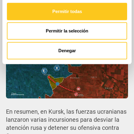
rápida y coordinada, reduciendo el riesgo de
Permitir todas
Las cookies de este sitio web se usan para personalizar
una penetración más profunda.
el contenido y los anuncios, ofrecer funciones de redes
sociales y analizar el tráfico. Además, compartimos
Permitir la selección
información sobre el uso que haga del sitio web con
nuestros partners de redes sociales, publicidad y análisis
web, quienes pueden combinarla con otra información
Denegar
que les haya proporcionado o que hayan recopilado a
partir del uso que haya hecho de sus servicios.
En resumen, en Kursk, las fuerzas ucranianas
lanzaron varias incursiones para desviar la
atención rusa y detener su ofensiva contra