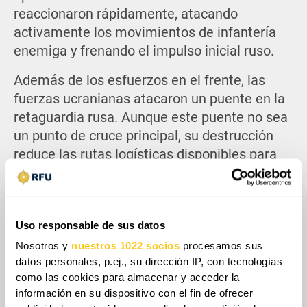
reaccionaron rápidamente, atacando
activamente los movimientos de infantería
enemiga y frenando el impulso inicial ruso.
Además de los esfuerzos en el frente, las
fuerzas ucranianas atacaron un puente en la
retaguardia rusa. Aunque este puente no sea
un punto de cruce principal, su destrucción
reduce las rutas logísticas disponibles para
los rusos, haciendo que sus movimientos de
suministros sean más predecibles. Esta
mayor previsibilidad permite a las fuerzas
Uso responsable de sus datos
ucranianas rastrear y atacar con mayor
facilidad la logística rusa, como lo demuestra
Nosotros y
nuestros 1022 socios
procesamos sus
datos personales, p.ej., su dirección IP, con tecnologías
un video recientemente publicado que
como las cookies para almacenar y acceder la
muestra un exitoso ataque a un depósito de
información en su dispositivo con el fin de ofrecer
municiones ruso en Velyka Novosilka.