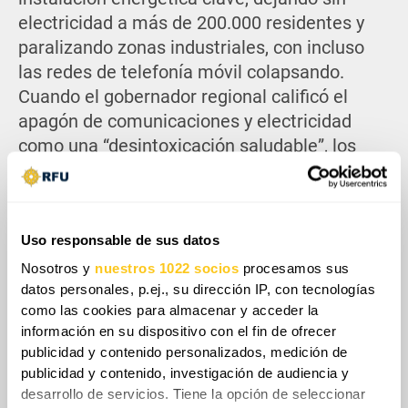
electricidad a más de 200.000 residentes y
paralizando zonas industriales, con incluso
las redes de telefonía móvil colapsando.
Cuando el gobernador regional calificó el
apagón de comunicaciones y electricidad
como una “desintoxicación saludable”, los
residentes reaccionaron con furia, acusando
a las autoridades locales de mentir y evadir el
problema mientras sus hogares se
Uso responsable de sus datos
congelaban y sus negocios cerraban.
Nosotros y
nuestros 1022 socios
procesamos sus
datos personales, p.ej., su dirección IP, con tecnologías
como las cookies para almacenar y acceder la
información en su dispositivo con el fin de ofrecer
publicidad y contenido personalizados, medición de
publicidad y contenido, investigación de audiencia y
desarrollo de servicios. Tiene la opción de seleccionar