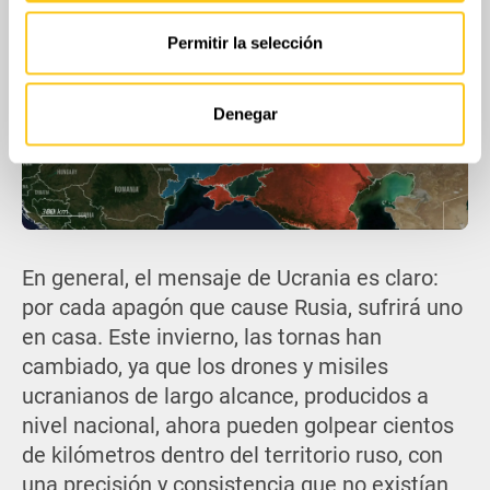
el contenido y los anuncios, ofrecer funciones de redes
sociales y analizar el tráfico. Además, compartimos
Permitir la selección
información sobre el uso que haga del sitio web con
nuestros partners de redes sociales, publicidad y análisis
web, quienes pueden combinarla con otra información
Denegar
que les haya proporcionado o que hayan recopilado a
partir del uso que haya hecho de sus servicios.
En general, el mensaje de Ucrania es claro:
por cada apagón que cause Rusia, sufrirá uno
en casa. Este invierno, las tornas han
cambiado, ya que los drones y misiles
ucranianos de largo alcance, producidos a
nivel nacional, ahora pueden golpear cientos
de kilómetros dentro del territorio ruso, con
una precisión y consistencia que no existían