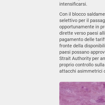
intensificarsi.
Con il blocco saldamen
selettivo per il passa
opportunamente in pro
dirette verso paesi all
pagamento delle tariff
fronte della disponibil
paesi possano approvvig
Strait Authority per am
proprio controllo sull
attacchi asimmetrici c