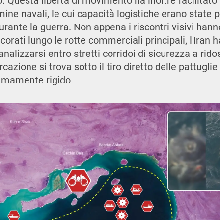
lo. Questa libertà di movimento ha inoltre facilitat
mine navali, le cui capacità logistiche erano state
durante la guerra. Non appena i riscontri visivi han
orati lungo le rotte commerciali principali, l'Iran ha
analizzarsi entro stretti corridoi di sicurezza a rido
cazione si trova sotto il tiro diretto delle pattugli
emamente rigido.