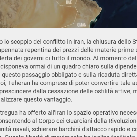
 scoppio del conflitto in Iran, la chiusura dello 
pennata repentina dei prezzi delle materie prime s
llerta dei governi di tutto il mondo. Al momento dell
an disponeva ormai di un quadro chiaro sulla dipende
a questo passaggio obbligato e sulla ricaduta diretta
i, Teheran ha compreso di poter convertire tale a
 prescindere dalla cessazione delle ostilità attive
talizzare questo vantaggio.
tregua ha offerto all'Iran lo spazio operativo neces
consentendo al Corpo dei Guardiani della Rivoluzion
unità navali, schierare barchini d'attacco rapido e c