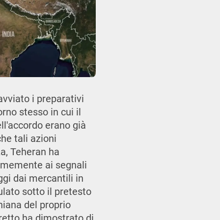
vviato i preparativi
rno stesso in cui il
ell'accordo erano già
he tali azioni
za, Teheran ha
ormemente ai segnali
ggi dai mercantili in
lato sotto il pretesto
niana del proprio
tretto ha dimostrato di