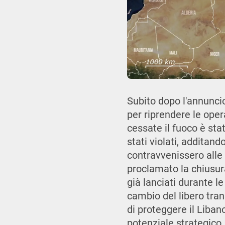
Subito dopo l'annuncio
per riprendere le oper
cessate il fuoco è stat
stati violati, additand
contravvenissero alle 
proclamato la chiusur
già lanciati durante le
cambio del libero tran
di proteggere il Liban
potenziale strategico,