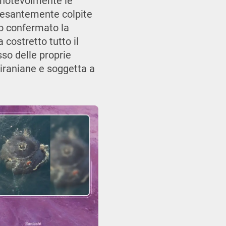
o notevolmente le
 pesantemente colpite
no confermato la
 costretto tutto il
sso delle proprie
e iraniane e soggetta a