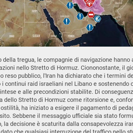
 della tregua, le compagnie di navigazione hanno a
azioni nello Stretto di Hormuz. Ciononostante, il gio
o reso pubblico, l'Iran ha dichiarato che i termini d
o i continui raid israeliani nel Libano e sostenendo c
intese e alle precondizioni stabilite. Di conseguen
a dello Stretto di Hormuz come ritorsione e, conf
 ostilità, ha iniziato a esigere il pagamento di peda
sito. Sebbene il messaggio ufficiale sia stato formu
o, la decisione è scaturita dalla consapevolezza ira
 dato che qualsiasi interruzione del traffico nello s