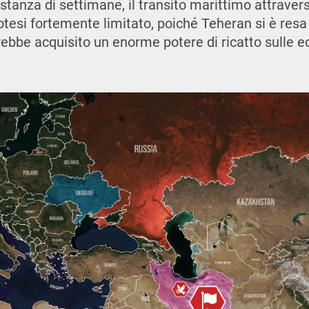
istanza di settimane, il transito marittimo attraver
potesi fortemente limitato, poiché Teheran si è res
bbe acquisito un enorme potere di ricatto sulle e