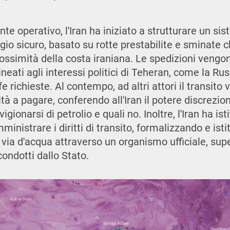
te operativo, l'Iran ha iniziato a strutturare un si
ggio sicuro, basato su rotte prestabilite e sminate 
ssimità della costa iraniana. Le spedizioni vengon
ineati agli interessi politici di Teheran, come la Rus
e richieste. Al contempo, ad altri attori il transito
ità a pagare, conferendo all'Iran il potere discrezio
ionarsi di petrolio e quali no. Inoltre, l'Iran ha ist
ministrare i diritti di transito, formalizzando e isti
a via d'acqua attraverso un organismo ufficiale, sup
ondotti dallo Stato.