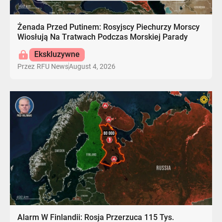
Żenada Przed Putinem: Rosyjscy Piechurzy Morscy
Wiosłują Na Tratwach Podczas Morskiej Parady
Ekskluzywne
August 4, 2026
Przez
RFU News
Alarm W Finlandii: Rosja Przerzuca 115 Tys.