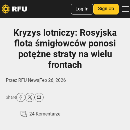
Sign Up
Log In
Kryzys lotniczy: Rosyjska
flota śmigłowców ponosi
potężne straty na wielu
frontach
Przez
RFU News
Feb 26, 2026
Share
24
Komentarze