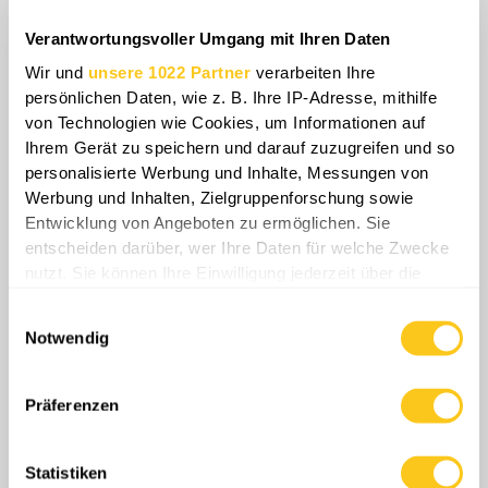
Verantwortungsvoller Umgang mit Ihren Daten
Dies zwingt Russland dazu, das Tempo auf
Wir und
unsere 1022 Partner
verarbeiten Ihre
dem Gefechtsfeld gegen schrumpfende
persönlichen Daten, wie z. B. Ihre IP-Adresse, mithilfe
von Technologien wie Cookies, um Informationen auf
Reserven aus der Sowjetzeit abzuwägen. Auf
Ihrem Gerät zu speichern und darauf zuzugreifen und so
den ersten Blick wirkt ein Vergleich
personalisierte Werbung und Inhalte, Messungen von
ukrainischer gepanzerter Fahrzeuge mit
Werbung und Inhalten, Zielgruppenforschung sowie
schwereren russischen BTRs und BMPs
Entwicklung von Angeboten zu ermöglichen. Sie
unpassend. Diese russischen Plattformen
entscheiden darüber, wer Ihre Daten für welche Zwecke
wurden jedoch für den Kalten Krieg
nutzt. Sie können Ihre Einwilligung jederzeit über die
Cookie-Erklärung oder durch Klicken auf das Privacy
konzipiert, um gegen Maschinengewehre und
Einwilligungsauswahl
Trigger Symbol ändern oder widerrufen
Bordkanonen zu kämpfen. Auf dem heutigen
Notwendig
Gefechtsfeld hängt Überlebensfähigkeit
Wenn Sie es erlauben, würden wir auch gerne:
hingegen von einem Rundumschutz gegen
Informationen über Ihre geografische Lage
Präferenzen
Drohnen und Minen ab.
erfassen, welche bis auf einige Meter genau sein
können
Statistiken
Ihr Gerät durch aktives Scannen nach