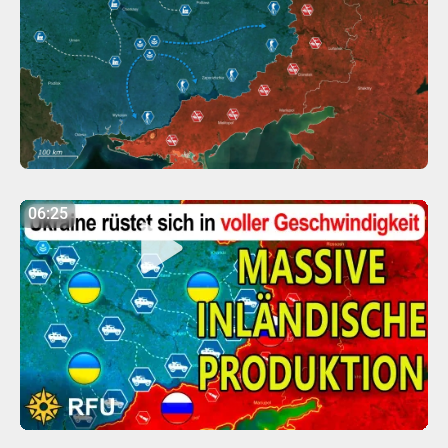
06:25
06:25
Play
Mute
Settings
Enter