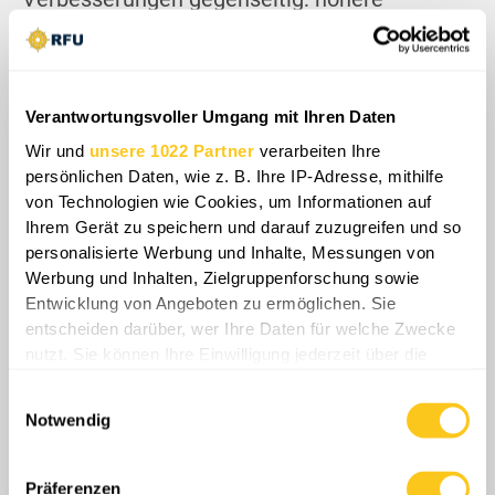
Geschwindigkeit schützt vor
Abfangmaßnahmen, Höhe erschwert die
visuelle Verfolgung, und der schwerere
Sprengkopf sorgt dafür, dass selbst ein Teffer
Verantwortungsvoller Umgang mit Ihren Daten
erheblichen Schaden anrichtet. Dies erhöht
Wir und
unsere 1022 Partner
verarbeiten Ihre
auch die Risiken für ukrainische Operationen
persönlichen Daten, wie z. B. Ihre IP-Adresse, mithilfe
von Technologien wie Cookies, um Informationen auf
im Hinterland, da selbst begrenzte Lücken in
Ihrem Gerät zu speichern und darauf zuzugreifen und so
der Luftabwehr nun zu ernsthaften
personalisierte Werbung und Inhalte, Messungen von
Infrastrukturschäden oder Opfern führen
Werbung und Inhalten, Zielgruppenforschung sowie
können.
Entwicklung von Angeboten zu ermöglichen. Sie
entscheiden darüber, wer Ihre Daten für welche Zwecke
nutzt. Sie können Ihre Einwilligung jederzeit über die
Cookie-Erklärung oder durch Klicken auf das Privacy
Einwilligungsauswahl
Trigger Symbol ändern oder widerrufen
Notwendig
Wenn Sie es erlauben, würden wir auch gerne:
Informationen über Ihre geografische Lage
Präferenzen