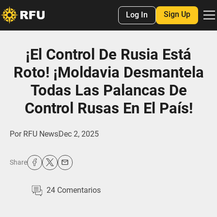
Sign Up
Log In
¡El Control De Rusia Está
Roto! ¡Moldavia Desmantela
Todas Las Palancas De
Control Rusas En El País!
Por
RFU News
Dec 2, 2025
Share
24
Comentarios