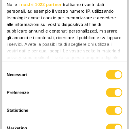
Noi e
i nostri 1022 partner
trattiamo i vostri dati
personali, ad esempio il vostro numero IP, utilizzando
tecnologie come i cookie per memorizzare e accedere
alle informazioni sul vostro dispositivo al fine di
pubblicare annunci e contenuti personalizzati, misurare
Egli riconosce che la Russia non aveva alcuna
gli annunci e i contenuti, ricercare il pubblico e sviluppare
i servizi. Avete la possibilità di scegliere chi utilizza i
opzione di ripiego significativa e che, di
vostri dati e per quali scopi. Le vostre scelte in materia di
conseguenza, la logistica è collassata quasi
privacy sono applicabili solo su questa proprietà digitale
immediatamente. Lunghi convogli si sono
in cui avete effettuato le vostre scelte. È possibile
bloccati perché le rotte di rifornimento erano
Selezione
modificare o revocare il proprio consenso in qualsiasi
Necessari
eccessivamente estese e contestate, e le
del
momento dalla Dichiarazione sui cookie o facendo clic
consenso
unità attendevano ordini che non arrivavano
sull'icona di attivazione della privacy.
mai a causa dell’inerzia del comando.
Preferenze
Con il tuo consenso, vorremmo anche:
raccogliere informazioni sulla tua posizione
Statistiche
geografica, con un'approssimazione di qualche
metro,
Identificare il tuo dispositivo, scansionandolo
Marketing