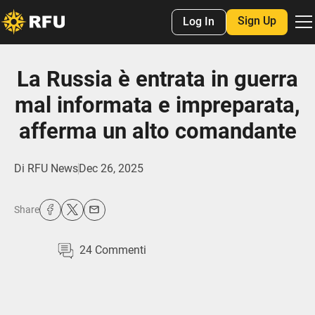
Sign Up
Log In
La Russia è entrata in guerra
mal informata e impreparata,
afferma un alto comandante
Di
RFU News
Dec 26, 2025
Share
24
Commenti