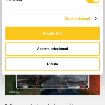
attivamente alla ricerca di caratteristiche specifiche
(impronte digitali).
Approfondisci come vengono elaborati i tuoi dati personali
Mostra dettagli
e imposta le tue preferenze nella
sezione dettagli
. Puoi
modificare o ritirare il tuo consenso in qualsiasi momento
dalla Dichiarazione sui cookie.
Accetta tutti
Utilizziamo i cookie per personalizzare contenuti ed
annunci, per fornire funzionalità dei social media e per
Accetta selezionati
analizzare il nostro traffico. Condividiamo inoltre
informazioni sul modo in cui utilizzi il nostro sito con i
nostri partner che si occupano di analisi dei dati web,
Rifiuta
pubblicità e social media, i quali potrebbero combinarle
con altre informazioni che hai fornito loro o che hanno
raccolto dal tuo utilizzo dei loro servizi.