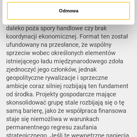
W ujęciu ogólnym, procesy zachodzące
Odmowa
wewnątrz BRICS wskazują na problem o
charakterze strukturalnym, wykraczający
daleko poza spory handlowe czy brak
koordynacji ekonomicznej. Format ten został
ufundowany na przesłance, że wspólny
sprzeciw wobec określonych elementów
istniejącego ładu międzynarodowego zdoła
zjednoczyć jego członków, jednak
geopolityczne rywalizacje i sprzeczne
ambicje coraz silniej rozbijają ten fundament
od środka. Projekty gospodarcze mające
skonsolidować grupę stale rozbijają się o tę
samą barierę, jako że współpraca finansowa
staje się niemożliwa w warunkach
permanentnego regresu zaufania
strategicznego. Jeśli te wewnętrzne napięcia