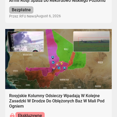
Armii Rosji Spada Do Rekordowo Niskiego Poziomu
Bezpłatne
August 6, 2026
Przez
RFU News
Rosyjskie Kolumny Odsieczy Wpadają W Kolejne
Zasadzki W Drodze Do Oblężonych Baz W Mali Pod
Ogniem
Ekskluzywne