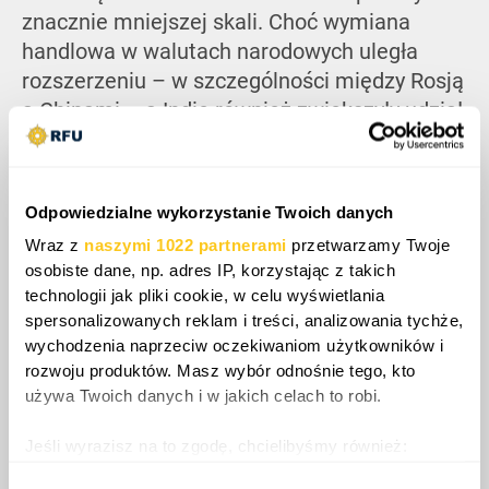
znacznie mniejszej skali. Choć wymiana
handlowa w walutach narodowych uległa
rozszerzeniu – w szczególności między Rosją
a Chinami – a Indie również zwiększyły udział
rozliczeń lokalnych w wybranych
transakcjach, to ogólna koordynacja w skali
całego bloku pozostaje niespójna. Rozbieżne
Odpowiedzialne wykorzystanie Twoich danych
priorytety strategiczne nadal determinują
Wraz z
naszymi 1022 partnerami
przetwarzamy Twoje
tempo współpracy: podczas gdy Moskwa i
osobiste dane, np. adres IP, korzystając z takich
Pekin silnie forsują działania na rzecz
technologii jak pliki cookie, w celu wyświetlania
uniezależnienia się od zachodnich systemów
spersonalizowanych reklam i treści, analizowania tychże,
finansowych, państwa takie jak Indie i Brazylia
wychodzenia naprzeciw oczekiwaniom użytkowników i
rozwoju produktów. Masz wybór odnośnie tego, kto
przyjmują bardziej koncyliacyjną i ostrożną
używa Twoich danych i w jakich celach to robi.
postawę, balansując te inicjatywy poprzez
utrzymywanie szerokich relacji
Jeśli wyrazisz na to zgodę, chcielibyśmy również:
gospodarczych i handlowych z globalnym
Gromadzić dane dotyczące Twojej lokalizacji