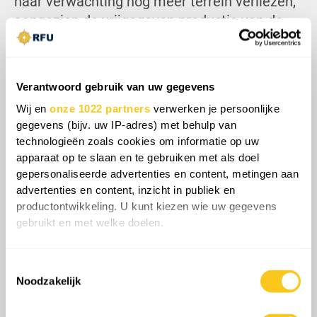
naar verwachting nog meer terrein verliezen,
aangezien de vrijgegeven productie van de
Verenigde Arabische Emiraten dan op
volledige capaciteit kan draaien zonder
OPEC-beperkingen.
Verantwoord gebruik van uw gegevens
Wij en
onze 1022 partners
verwerken je persoonlijke
gegevens (bijv. uw IP-adres) met behulp van
technologieën zoals cookies om informatie op uw
apparaat op te slaan en te gebruiken met als doel
gepersonaliseerde advertenties en content, metingen aan
advertenties en content, inzicht in publiek en
productontwikkeling. U kunt kiezen wie uw gegevens
gebruikt en met welke doelen.
Als u het toestaat, willen we ook graag:
Toestemmingsselectie
Informatie verzamelen over uw geografische
Noodzakelijk
locatie, die tot een paar meter nauwkeurig kan zijn
Over het geheel genomen hervormt de breuk
Uw apparaat identificeren door het actief te